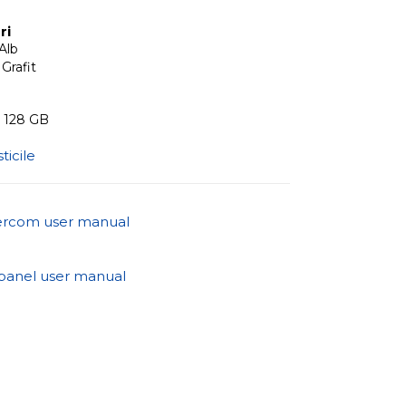
ri
 Alb
 Grafit
a 128 GB
ticile
tercom user manual
panel user manual