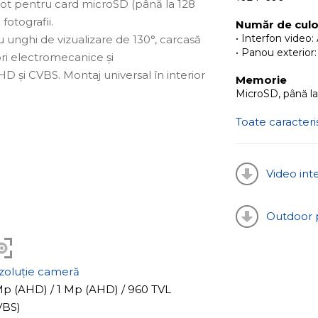
lot pentru card microSD (până la 128
otografii.
Număr de culo
• Interfon video:
 unghi de vizualizare de 130°, carcasă
• Panou exterior:
ori electromecanice și
 și CVBS. Montaj universal în interior
Memorie
MicroSD, până l
Toate caracteris
Video in
Outdoor 
zoluție cameră
Mp (AHD) / 1 Mp (AHD) / 960 TVL
VBS)