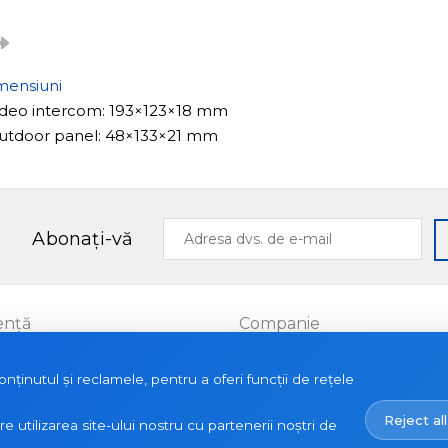
mensiuni
Video intercom: 193×123×18 mm
Outdoor panel: 48×133×21 mm
Adresa
Abonați-vă
dvs.
de
e-
mail
ență
Companie
Proiecte
ținutul și reclamele, pentru a oferi funcții de rețele
le
Despre noi
Reject all
Noutăți
utilizarea site-ului nostru cu partenerii noștri de