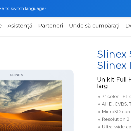
like to switch language?
e
Asistență
Parteneri
Unde să cumpărați
D
-07MHD + Slinex ML-17HD
Sline
Slinex
Un kit Full 
larg
7” color TFT 
AHD, CVBS, T
MicroSD card
Resolution 2
Ultra-wide c