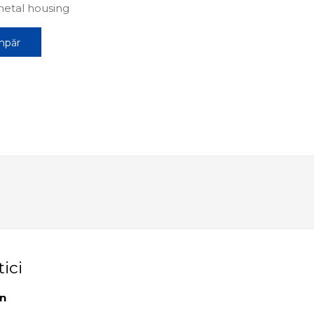
metal housing
mpăr
tici
an