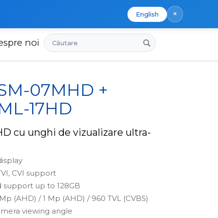
×
English
Căutare
espre noi
x SM-07MHD +
 ML-17HD
HD cu unghi de vizualizare ultra-
display
VI, CVI support
 support up to 128GB
 Mp (AHD) / 1 Mp (AHD) / 960 TVL (CVBS)
amera viewing angle