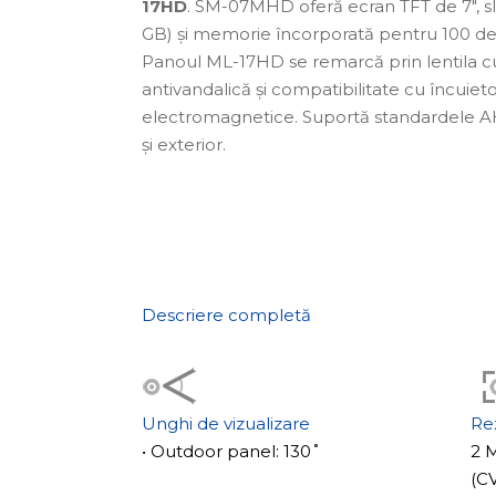
17HD
. SM-07MHD oferă ecran TFT de 7", s
GB) și memorie încorporată pentru 100 de f
Panoul ML-17HD se remarcă prin lentila cu
antivandalică și compatibilitate cu încuiet
electromagnetice. Suportă standardele AHD
și exterior.
Descriere completă
Unghi de vizualizare
Re
• Outdoor panel: 130˚
2 
(C