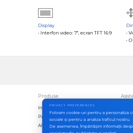
Display
Di
• Interfon video: 7", ecran TFT 16:9
• 
• 
Produse
Asist
PRIVACY PREFERENCES
Interfoane video
FAQ
Folosim cookie-uri pentru a personaliza con
Panouri exterioare
Artico
sociale și pentru a analiza traficul nostru.
Alte echipamente
De asemenea, împărtășim informații despre 