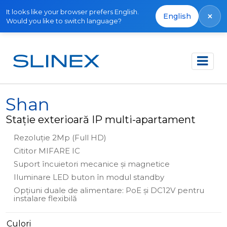
It looks like your browser prefers English.
×
English
Would you like to switch language?
Acasă
Produse
IP Direct
Shan
Shan
Stație exterioară IP multi-apartament
Rezoluție 2Mp (Full HD)
Cititor MIFARE IC
Suport încuietori mecanice și magnetice
Iluminare LED buton în modul standby
Opțiuni duale de alimentare: PoE și DC12V pentru
instalare flexibilă
Culori