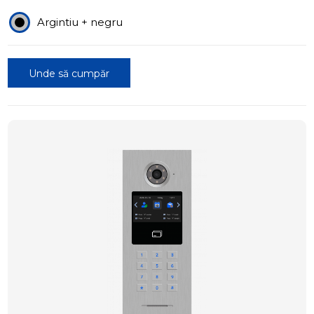
Argintiu + negru
Unde să cumpăr