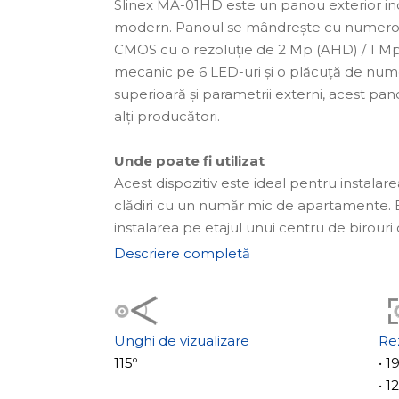
Slinex MA-01HD este un panou exterior indi
modern. Panoul se mândrește cu numeroas
CMOS cu o rezoluție de 2 Mp (AHD) / 1 Mp 
mecanic pe 6 LED-uri și o plăcuță de nume
superioară și parametrii externi, acest pa
alți producători.
Unde poate fi utilizat
Acest dispozitiv este ideal pentru instalare
clădiri cu un număr mic de apartamente. E
instalarea pe etajul unui centru de birouri
capacitatea de a specifica numerele apar
Descriere completă
numele apartamentelor sau numele compan
plăcuțele de nume iluminate, toate informațiil
Panoul poate fi montat îngropat atât în exter
sale sunt 110x185x34 mm. Dispozitivul func
Unghi de vizualizare
Re
temperaturi, de la -40° la +65°C.
115º
• 
• 