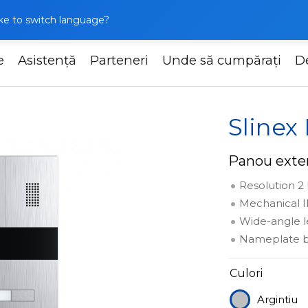
like to switch language?
e
Asistență
Parteneri
Unde să cumpărați
D
Slinex MA-01HD
Slinex
Panou exter
Resolution 2
Mechanical IR
Wide-angle l
Nameplate b
Culori
Argintiu