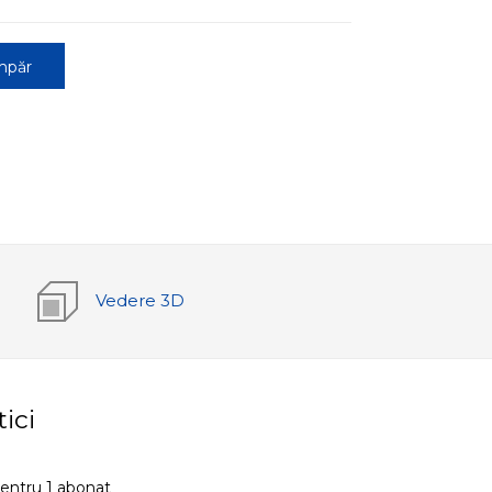
mpăr
Vedere 3D
tici
entru 1 abonat