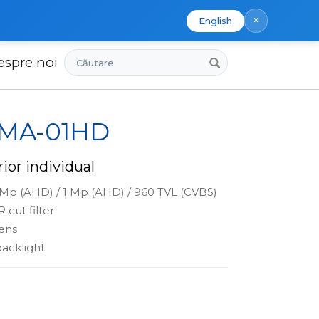
×
English
Căutare
espre noi
 MA-01HD
ior individual
 Mp (AHD) / 1 Mp (AHD) / 960 TVL (CVBS)
 cut filter
ens
acklight