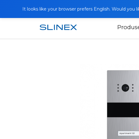
It looks like your browser prefers English. Would you 
Produs
Acasă
Produse
Panouri exterioare