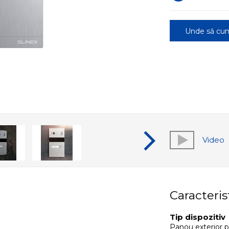
Unde să cu
Video
Caracteris
Tip dispozitiv
Panou exterior p