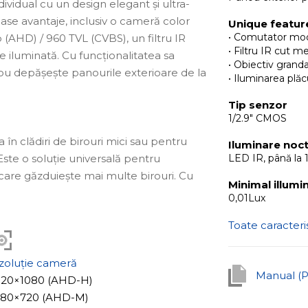
vidual cu un design elegant și ultra-
e avantaje, inclusiv o cameră color
Unique featur
• Comutator mo
(AHD) / 960 TVL (CVBS), un filtru IR
• Filtru IR cut m
 iluminată. Cu funcționalitatea sa
• Obiectiv grand
nou depășește panourile exterioare de la
• Iluminarea plăc
Tip senzor
1/2.9" CMOS
a în clădiri de birouri mici sau pentru
Iluminare noc
ste o soluție universală pentru
LED IR, până la 
 care găzduiește mai multe birouri. Cu
Minimal illumi
tamentelor, numerele birourilor,
0,01Lux
iilor pe plăcuțele de nume, și cu
Toate caracteris
e vor fi vizibile, chiar și în întuneric.
ior, cât și în interior, iar dimensiunile
ționează stabil într-o gamă largă de
zoluție cameră
Manual (
1920×1080 (AHD-H)
1280×720 (AHD-M)