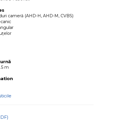
es
duri cameră (AHD-H, AHD-M, CVBS)
ecanic
angular
uțelor
turnă
1.5 m
nation
ticile
PDF)