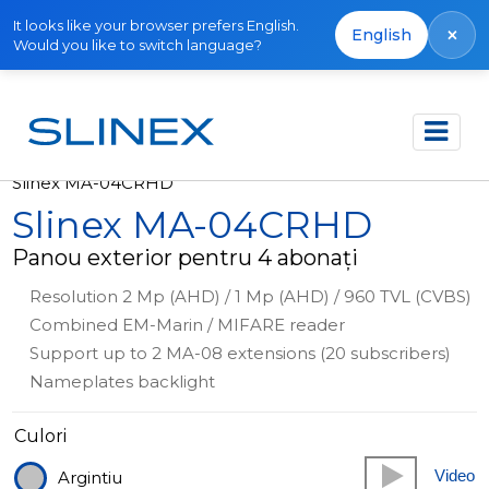
It looks like your browser prefers English.
×
English
Would you like to switch language?
Acasă
Produse
Panouri exterioare
Slinex MA-04CRHD
Slinex MA-04CRHD
Panou exterior pentru 4 abonați
Resolution 2 Mp (AHD) / 1 Mp (AHD) / 960 TVL (CVBS)
Combined EM-Marin / MIFARE reader
Support up to 2 MA-08 extensions (20 subscribers)
Nameplates backlight
Culori
Video
Argintiu