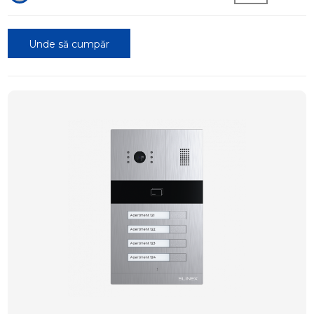
Unde să cumpăr