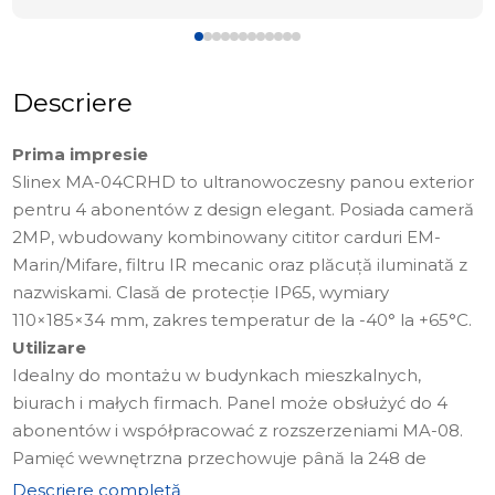
Descriere
Prima impresie
Slinex MA-04CRHD to ultranowoczesny panou exterior
pentru 4 abonentów z design elegant. Posiada cameră
2MP, wbudowany kombinowany cititor carduri EM-
Marin/Mifare, filtru IR mecanic oraz plăcuță iluminată z
nazwiskami. Clasă de protecție IP65, wymiary
110×185×34 mm, zakres temperatur de la -40° la +65°C.
Utilizare
Idealny do montażu w budynkach mieszkalnych,
biurach i małych firmach. Panel może obsłużyć do 4
abonentów i współpracować z rozszerzeniami MA-08.
Pamięć wewnętrzna przechowuje până la 248 de
carduri użytkowników.
Descriere completă