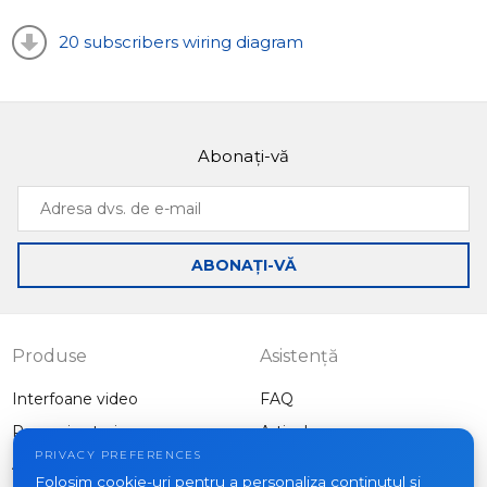
20 subscribers wiring diagram
Abonați-vă
Adresa
dvs.
de
ABONAȚI-VĂ
e-
mail
Produse
Asistență
Interfoane video
FAQ
Panouri exterioare
Articole
Companie
PRIVACY PREFERENCES
Alte echipamente
Folosim cookie-uri pentru a personaliza conținutul și