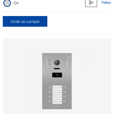
Video
Gri
Unde să cumpăr