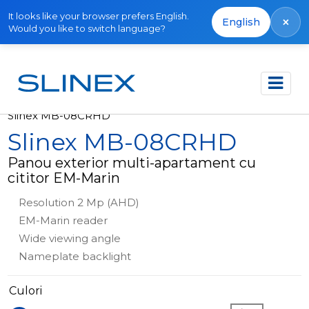
It looks like your browser prefers English.
×
English
Would you like to switch language?
Acasă
Produse
Panouri exterioare
Slinex MB-08CRHD
Slinex MB-08CRHD
Panou exterior multi-apartament cu
cititor EM-Marin
Resolution 2 Mp (AHD)
EM-Marin reader
Wide viewing angle
Nameplate backlight
Culori