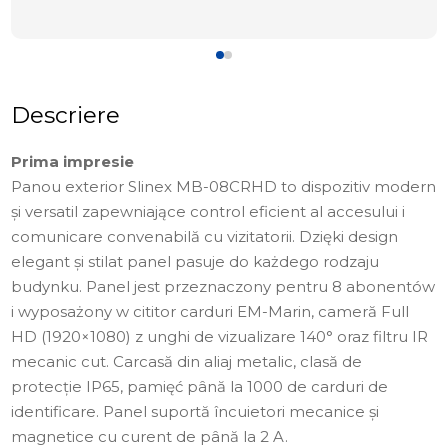
Descriere
Prima impresie
Panou exterior Slinex MB-08CRHD to dispozitiv modern
și versatil zapewniające control eficient al accesului i
comunicare convenabilă cu vizitatorii. Dzięki design
elegant și stilat panel pasuje do każdego rodzaju
budynku. Panel jest przeznaczony pentru 8 abonentów
i wyposażony w cititor carduri EM-Marin, cameră Full
HD (1920×1080) z unghi de vizualizare 140° oraz filtru IR
mecanic cut. Carcasă din aliaj metalic, clasă de
protecție IP65, pamięć până la 1000 de carduri de
identificare. Panel suportă încuietori mecanice și
magnetice cu curent de până la 2 A.