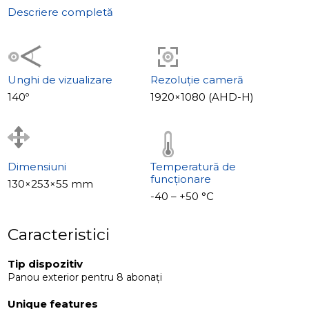
Caracteristici speciale
Descriere completă
• Obiectiv grandangular 140°
• Mechaniczny filtru IR cut
• Iluminarea plăcuței
• Cititor carduri EM-Marin
Unghi de vizualizare
Rezoluție cameră
• Memorie încorporată pentru 1000 de carduri
140º
1920×1080 (AHD-H)
• Suport încuietori mecanice și magnetice
Dimensiuni
Temperatură de
funcționare
130×253×55 mm
-40 – +50 °С
Caracteristici
Tip dispozitiv
Panou exterior pentru 8 abonați
Unique features