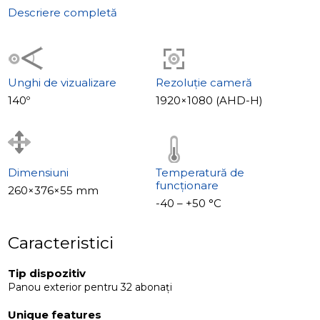
Caracteristici speciale
Descriere completă
• Obiectiv grandangular 140°
• Mechaniczny filtru IR cut
• Iluminarea plăcuței
• Cititor carduri EM-Marin
Unghi de vizualizare
Rezoluție cameră
• Memorie încorporată pentru 1000 de carduri
140º
1920×1080 (AHD-H)
• Suport încuietori mecanice și magnetice
Dimensiuni
Temperatură de
funcționare
260×376×55 mm
-40 – +50 °С
Caracteristici
Tip dispozitiv
Panou exterior pentru 32 abonați
Unique features