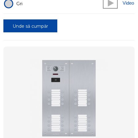
Video
Gri
Unde să cumpăr