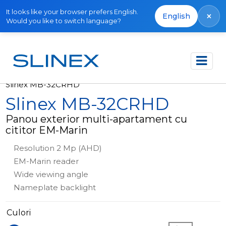
It looks like your browser prefers English.
×
English
Would you like to switch language?
Acasă
Produse
Panouri exterioare
Slinex MB-32CRHD
Slinex MB-32CRHD
Panou exterior multi-apartament cu
cititor EM-Marin
Resolution 2 Mp (AHD)
EM-Marin reader
Wide viewing angle
Nameplate backlight
Culori