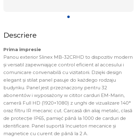
Descriere
Prima impresie
Panou exterior Slinex MB-32CRHD to dispozitiv modern
și versatil zapewniające control eficient al accesului i
comunicare convenabilă cu vizitatorii. Dzięki design
elegant și stilat panel pasuje do każdego rodzaju
budynku. Panel jest przeznaczony pentru 32
abonentów i wyposażony w cititor carduri EM-Marin,
cameră Full HD (1920×1080) z unghi de vizualizare 140°
oraz filtru IR mecanic cut. Carcasă din aliaj metalic, clasă
de protecție IP65, pamięć până la 1000 de carduri de
identificare. Panel suportă încuietori mecanice și
magnetice cu curent de până la 2 A.