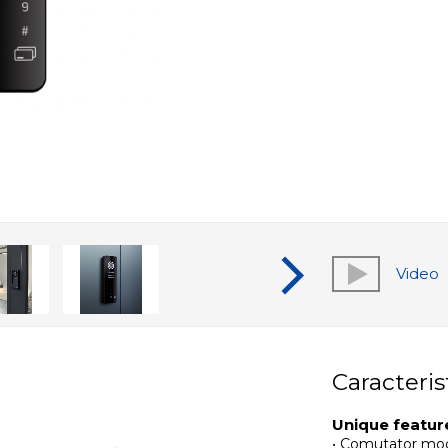
Video
Caracteris
Unique featur
• Comutator mo