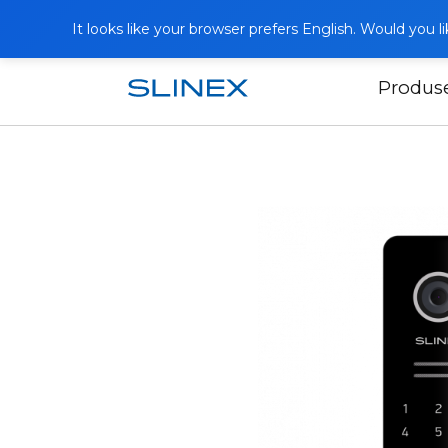
It looks like your browser prefers English. Would you 
Produs
Acasă
Produse
Panouri exterioare