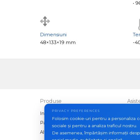
• 
Dimensiuni
Te
48×133×19 mm
-40
Produse
Asist
PRIVACY PREFERENCES
Interfoane video
FAQ
Folosim cookie-uri pentru a personaliza con
Panouri exterioare
Artico
sociale și pentru a analiza traficul nostru.
Alte echipamente
De asemenea, împărtășim informații despre 