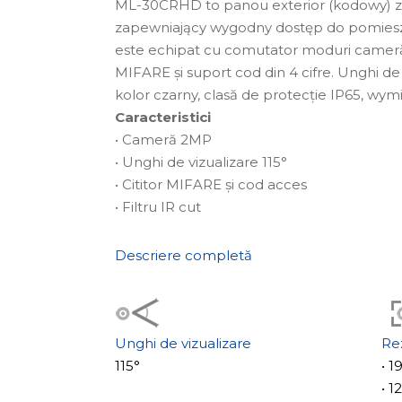
ML-30CRHD to panou exterior (kodowy) z c
zapewniający wygodny dostęp do pomieszc
este echipat cu comutator moduri cameră
MIFARE și suport cod din 4 cifre. Unghi de v
kolor czarny, clasă de protecție IP65, wy
Caracteristici
• Cameră 2MP
• Unghi de vizualizare 115°
• Cititor MIFARE și cod acces
• Filtru IR cut
Descriere completă
Unghi de vizualizare
Re
115°
• 
• 