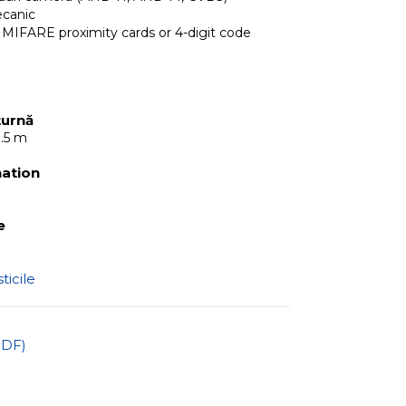
ecanic
– MIFARE proximity cards or 4-digit code
turnă
1.5 m
nation
e
ticile
PDF)