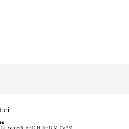
tici
es
duri cameră (AHD-H, AHD-M, CVBS)