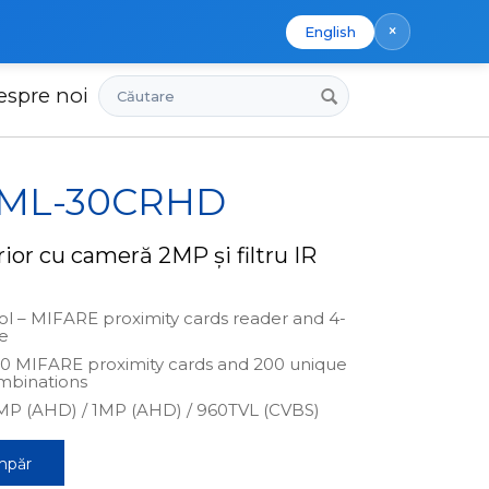
×
English
Căutare
espre noi
x ML-30CRHD
ior cu cameră 2MP și filtru IR
ol – MIFARE proximity cards reader and 4-
de
0 MIFARE proximity cards and 200 unique
mbinations
MP (AHD) / 1MP (AHD) / 960TVL (CVBS)
mpăr