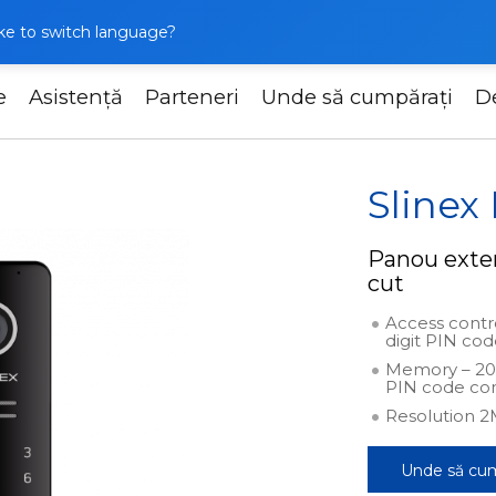
like to switch language?
e
Asistență
Parteneri
Unde să cumpărați
D
Slinex ML-30CRHD
Sline
Panou exter
cut
Access contr
digit PIN co
Memory – 20
PIN code co
Resolution 2
Unde să cu