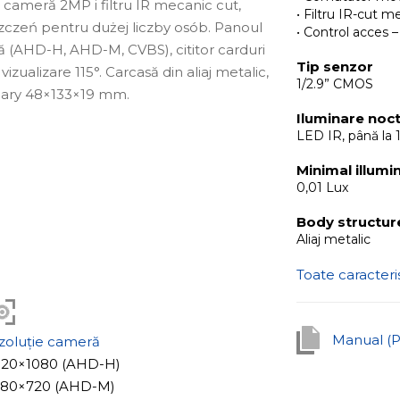
ameră 2MP i filtru IR mecanic cut,
• Filtru IR-cut m
zeń pentru dużej liczby osób. Panoul
• Control acces 
 (AHD-H, AHD-M, CVBS), cititor carduri
Tip senzor
izualizare 115°. Carcasă din aliaj metalic,
1/2.9” CMOS
miary 48×133×19 mm.
Iluminare noc
LED IR, până la 
Minimal illumi
0,01 Lux
Body structur
Aliaj metalic
Toate caracteris
Manual (
zoluție cameră
1920×1080 (AHD-H)
1280×720 (AHD-M)