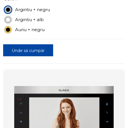
Argintiu + negru
Argintiu + alb
Auriu + negru
Unde să cumpăr