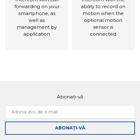
forwarding on your
ability to record on
smartphone, as
motion when the
well as
optional motion
management by
sensor is
application
connected
Abonați-vă
Slinex SL-07M
Slinex SQ-07MT
Adresa
Intercom with
Ultra-thin and
dvs.
ultra-thin body and
functional monitor
de
a built-in power
ABONAȚI-VĂ
e-
supply
mail