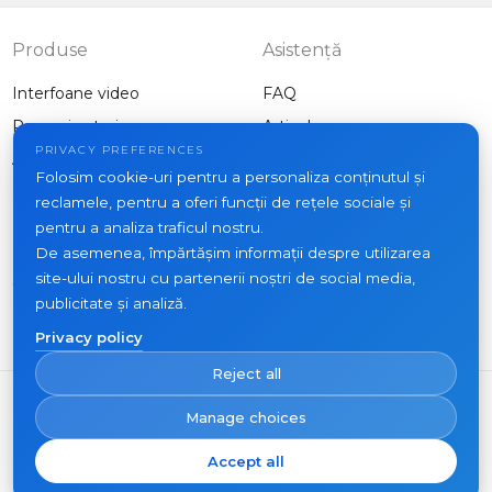
Produse
Asistență
Interfoane video
FAQ
Panouri exterioare
Articole
Companie
PRIVACY PREFERENCES
Alte echipamente
Folosim cookie-uri pentru a personaliza conținutul și
Proiecte
reclamele, pentru a oferi funcții de rețele sociale și
Despre noi
pentru a analiza traficul nostru.
De asemenea, împărtășim informații despre utilizarea
Noutăți
site-ului nostru cu partenerii noștri de social media,
Contacte
publicitate și analiză.
Unde să cumpărați
Privacy policy
Reject all
Manage choices
Accept all