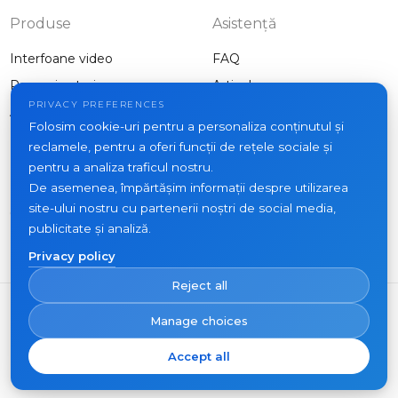
Produse
Asistență
Interfoane video
FAQ
Panouri exterioare
Articole
Companie
PRIVACY PREFERENCES
Alte echipamente
Folosim cookie-uri pentru a personaliza conținutul și
Proiecte
reclamele, pentru a oferi funcții de rețele sociale și
Despre noi
pentru a analiza traficul nostru.
De asemenea, împărtășim informații despre utilizarea
Noutăți
site-ului nostru cu partenerii noștri de social media,
Contacte
publicitate și analiză.
Unde să cumpărați
Privacy policy
Reject all
Manage choices
Accept all