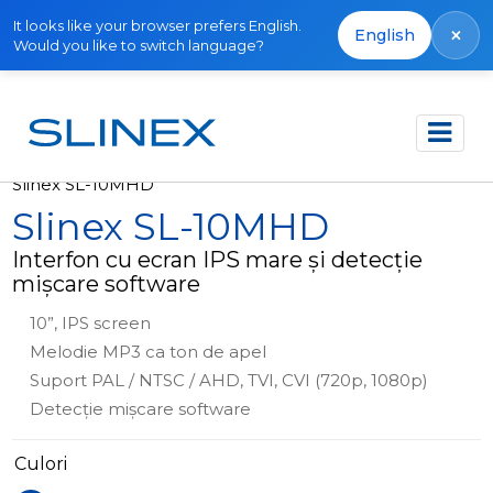
It looks like your browser prefers English.
×
English
Would you like to switch language?
Acasă
Produse
Interfoane video
Slinex SL-10MHD
Slinex SL-10MHD
Interfon cu ecran IPS mare și detecție
mișcare software
10”, IPS screen
Melodie MP3 ca ton de apel
Suport PAL / NTSC / AHD, TVI, CVI (720p, 1080p)
Detecție mișcare software
Culori