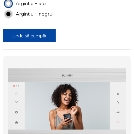
Argintiu + alb
Argintiu + negru
Unde să cumpăr