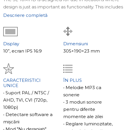
design is just as important as functionality. This includes
private homes, office buildings, and apartments.
Descriere completă
Caracteristicile principale ale modelului
The SL-10MHD is compatible with PAL/NTSC/AHD, TVI,
CVI (720p,1080p) doorbells and cameras.
Display
Dimensiuni
It has a software detectare mișcare that automatically
10”, ecran IPS 16:9
305×190×23 mm
starts video recording even if no one presses the buton
apel on the panel. You can connect up to two
additional CCTV cameras and two panou exteriors into
the system for wider coverage. Both cameras and
CARACTERISTICI
ÎN PLUS
UNICE
panels will be powered by the interfon, eliminating the
• Melodie MP3 ca
• Suport PAL / NTSC /
need for separate power sources.
sonerie
AHD, TVI, CVI (720p,
• 3 moduri sonore
1080p)
Another unique feature of the SL-10MHD is the ability to
pentru diferite
• Detectare software a
set three different call volume modes depending on
momente ale zilei
mișcării
the time of day. You can choose their favorite sonerie
• Reglare luminozitate,
• Mod "Nu deranjați"