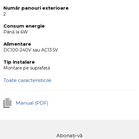
foarte funcțională și economică care îndeplinește toate
Număr panouri exterioare
cerințele unui sistem de interfon standard. Designul său
2
minimalist și culorile subtile îl fac o potrivire perfectă
Consum energie
pentru orice tip de interior.
Până la 6W
Alimentare
DC100-240V sau AC13.5V
Tip instalare
Montare pe suprafață
Toate caracteristicile
Manual (PDF)
Abonați-vă