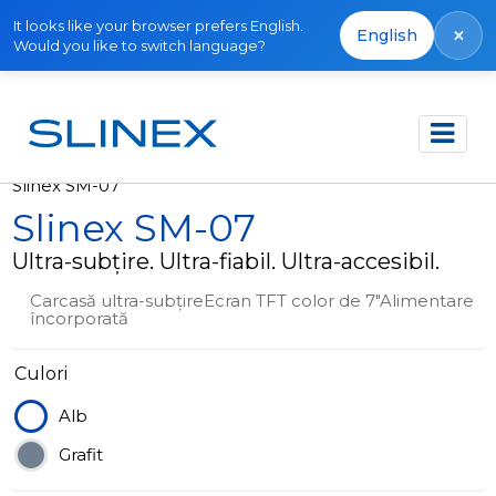
It looks like your browser prefers English.
×
English
Would you like to switch language?
Acasă
Produse
Interfoane video
Slinex SM-07
Slinex SM-07
Ultra-subțire. Ultra-fiabil. Ultra-accesibil.
Carcasă ultra-subțireEcran TFT color de 7"Alimentare
încorporată
Culori
Alb
Grafit