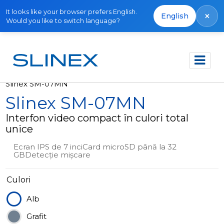
It looks like your browser prefers English.
×
English
Would you like to switch language?
Acasă
Produse
Ieșit din producție
Slinex SM-07MN
Slinex SM-07MN
Interfon video compact în culori total
unice
Ecran IPS de 7 inciCard microSD până la 32
GBDetecție mișcare
Culori
Alb
Grafit