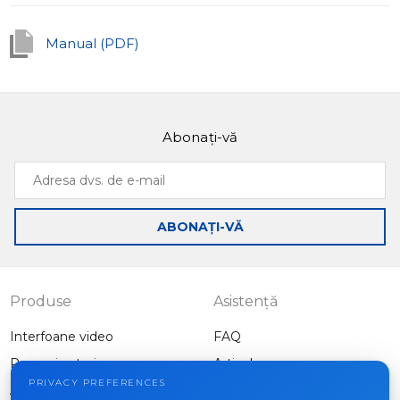
Manual (PDF)
Abonați-vă
Adresa
dvs.
de
ABONAȚI-VĂ
e-
mail
Produse
Asistență
Interfoane video
FAQ
Panouri exterioare
Articole
Companie
PRIVACY PREFERENCES
Alte echipamente