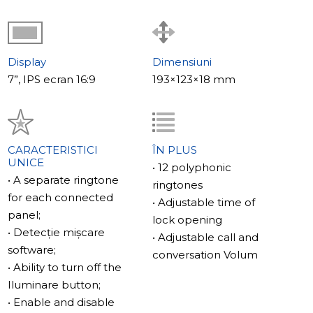
Slinex SM-07MN este o alegere excelentă pentru cei
care apreciază funcționalitatea și stilul.
Display
Dimensiuni
7”, IPS ecran 16:9
193×123×18 mm
CARACTERISTICI
ÎN PLUS
UNICE
• 12 polyphonic
• A separate ringtone
ringtones
for each connected
• Adjustable time of
panel;
lock opening
• Detecție mișcare
• Adjustable call and
software;
conversation Volum
• Ability to turn off the
Iluminare button;
• Enable and disable