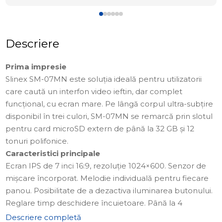
Descriere
Prima impresie
Slinex SM-07MN este soluția ideală pentru utilizatorii
care caută un interfon video ieftin, dar complet
funcțional, cu ecran mare. Pe lângă corpul ultra-subțire
disponibil în trei culori, SM-07MN se remarcă prin slotul
pentru card microSD extern de până la 32 GB și 12
tonuri polifonice.
Caracteristici principale
Ecran IPS de 7 inci 16:9, rezoluție 1024×600. Senzor de
mișcare încorporat. Melodie individuală pentru fiecare
panou. Posibilitate de a dezactiva iluminarea butonului.
Reglare timp deschidere încuietoare. Până la 4
monitoare în sistem.
Descriere completă