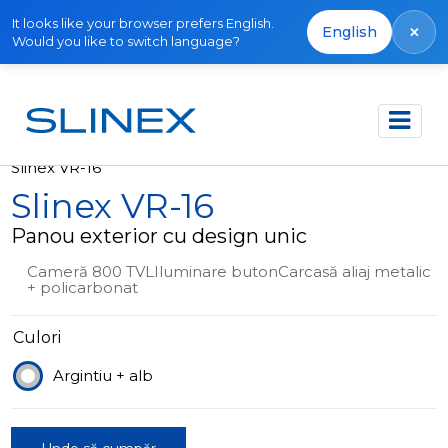
It looks like your browser prefers English.
×
English
Would you like to switch language?
Acasă
Produse
Ieșit din producție
Slinex VR-16
Slinex VR-16
Panou exterior cu design unic
Cameră 800 TVLIluminare butonCarcasă aliaj metalic
+ policarbonat
Culori
Argintiu + alb