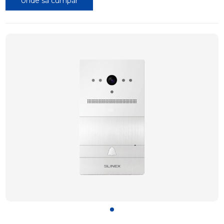
Unde să cumpăr