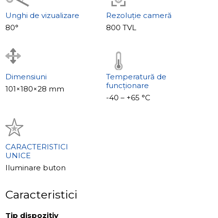
Unghi de vizualizare
Rezoluție cameră
80°
800 TVL
Dimensiuni
Temperatură de
funcționare
101×180×28 mm
-40 – +65 °С
CARACTERISTICI
UNICE
Iluminare buton
Caracteristici
Tip dispozitiv