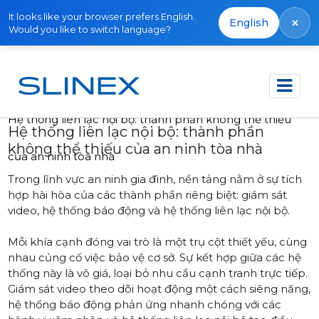
It looks like your browser prefers English.
×
English
Would you like to switch language?
Trang chủ
Bài viết
Hệ thống liên lạc nội bộ: thành phần không thể thiếu
Hệ thống liên lạc nội bộ: thành phần
không thể thiếu của an ninh tòa nhà
của an ninh tòa nhà
Trong lĩnh vực an ninh gia đình, nền tảng nằm ở sự tích
hợp hài hòa của các thành phần riêng biệt: giám sát
video, hệ thống báo động và hệ thống liên lạc nội bộ.
Mỗi khía cạnh đóng vai trò là một trụ cột thiết yếu, cùng
nhau củng cố việc bảo vệ cơ sở. Sự kết hợp giữa các hệ
thống này là vô giá, loại bỏ nhu cầu cạnh tranh trực tiếp.
Giám sát video theo dõi hoạt động một cách siêng năng,
hệ thống báo động phản ứng nhanh chóng với các