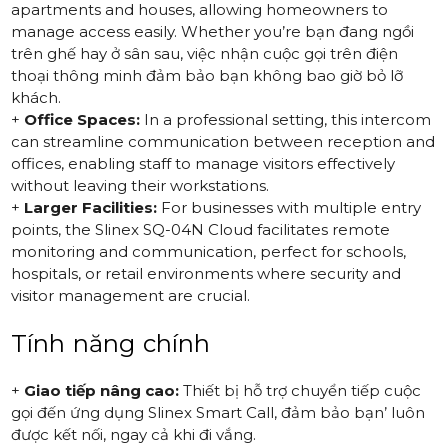
apartments and houses, allowing homeowners to
manage access easily. Whether you’re bạn đang ngồi
trên ghế hay ở sân sau, việc nhận cuộc gọi trên điện
thoại thông minh đảm bảo bạn không bao giờ bỏ lỡ
khách.
+
Office Spaces:
In a professional setting, this intercom
can streamline communication between reception and
offices, enabling staff to manage visitors effectively
without leaving their workstations.
+
Larger Facilities:
For businesses with multiple entry
points, the
Slinex SQ-04N Cloud
facilitates remote
monitoring and communication, perfect for schools,
hospitals, or retail environments where security and
visitor management are crucial.
Tính năng chính
+
Giao tiếp nâng cao:
Thiết bị hỗ trợ chuyển tiếp cuộc
gọi đến ứng dụng Slinex Smart Call, đảm bảo bạn’ luôn
được kết nối, ngay cả khi đi vắng.