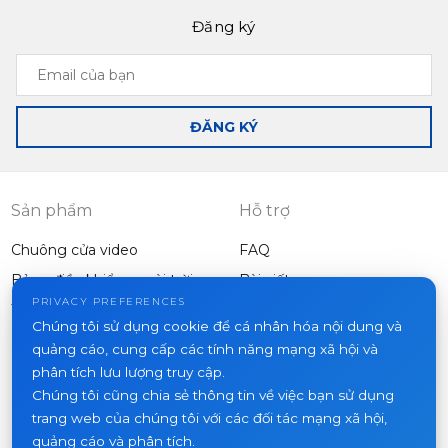
Đăng ký
Email
của
bạn
ĐĂNG KÝ
Sản phẩm
Hỗ trợ
Chuông cửa video
FAQ
Bảng điều khiển ngoài trời
Bài viết
Công ty
PRIVACY PREFERENCES
Thiết bị khác
Chúng tôi sử dụng cookie để cá nhân hóa nội dung và
Dự án
quảng cáo, cung cấp các tính năng mạng xã hội và
Về chúng tôi
phân tích lưu lượng truy cập.
Chúng tôi cũng chia sẻ thông tin về việc bạn sử dụng
Tin tức
trang web của chúng tôi với các đối tác mạng xã hội,
Liên hệ
quảng cáo và phân tích.