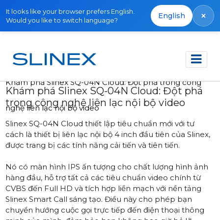
It looks like your browser prefers English.
×
English
Would you like to switch language?
Trang chủ
Bài viết
Khám phá Slinex SQ-04N Cloud: Đột phá trong công
Khám phá Slinex SQ-04N Cloud: Đột phá
trong công nghệ liên lạc nội bộ video
nghệ liên lạc nội bộ video
Slinex SQ-04N Cloud thiết lập tiêu chuẩn mới với tư
cách là thiết bị liên lạc nội bộ 4 inch đầu tiên của Slinex,
được trang bị các tính năng cải tiến và tiên tiến.
Nó có màn hình IPS ấn tượng cho chất lượng hình ảnh
hàng đầu, hỗ trợ tất cả các tiêu chuẩn video chính từ
CVBS đến Full HD và tích hợp liền mạch với nền tảng
Slinex Smart Call sáng tạo. Điều này cho phép bạn
chuyển hướng cuộc gọi trực tiếp đến điện thoại thông