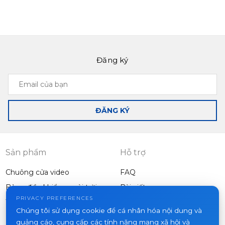
Đăng ký
Email
của
bạn
ĐĂNG KÝ
Sản phẩm
Hỗ trợ
Chuông cửa video
FAQ
Bảng điều khiển ngoài trời
Bài viết
Công ty
PRIVACY PREFERENCES
Thiết bị khác
Chúng tôi sử dụng cookie để cá nhân hóa nội dung và
Dự án
quảng cáo, cung cấp các tính năng mạng xã hội và