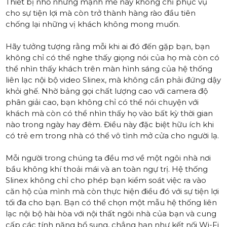
Thiết bị nhỏ nhưng mạnh mẽ này không chỉ phục vụ
cho sự tiện lợi mà còn trở thành hàng rào đầu tiên
chống lại những vị khách không mong muốn.
Hãy tưởng tượng rằng mỗi khi ai đó đến gặp bạn, bạn
không chỉ có thể nghe thấy giọng nói của họ mà còn có
thể nhìn thấy khách trên
màn hình sáng của hệ thống
liên lạc nội bộ video Slinex
, mà không cần phải đứng dậy
khỏi ghế. Nhờ
bảng gọi chất lượng cao với camera độ
phân giải cao
, bạn không chỉ có thể nói chuyện với
khách mà còn có thể nhìn thấy họ vào bất kỳ thời gian
nào trong ngày hay đêm. Điều này đặc biệt hữu ích khi
có trẻ em trong nhà có thể vô tình mở cửa cho người lạ.
Mỗi người trong chúng ta đều mơ về một ngôi nhà nơi
bầu không khí thoải mái và an toàn ngự trị. Hệ thống
Slinex không chỉ cho phép bạn kiểm soát việc ra vào
căn hộ của mình mà còn thực hiện điều đó với sự tiện lợi
tối đa cho bạn. Bạn có thể chọn một mẫu hệ thống liên
lạc nội bộ hài hòa với nội thất ngôi nhà của bạn và cung
cấp các tính năng bổ sung, chẳng hạn như kết nối Wi-Fi