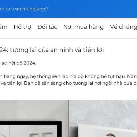
like to switch language?
hẩm
Hỗ trợ
Đối tác
Nơi mua hàng
Về chúng
nội bộ năm 2024: tương lai của an ninh và tiện lợi
: tương lai của an ninh và tiện lợi
ạc nội bộ 2024.
ển hàng ngày, hệ thống liên lạc nội bộ không hề tụt hậu. N
và tiện lợi. Bạn đã sẵn sàng cho tương lai nơi ngôi nhà của