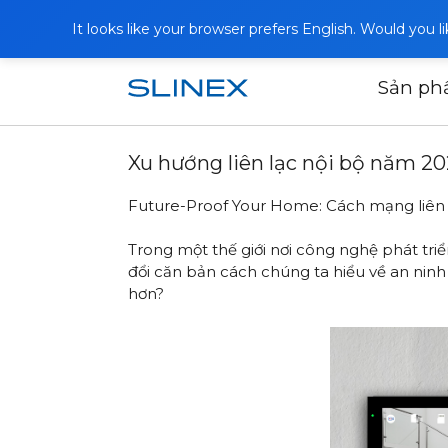
It looks like your browser prefers English. Would you 
Sản p
Trang chủ
Bài viết
Xu hướng liên lạc 
Xu hướng liên lạc nội bộ năm 2024
Future-Proof Your Home: Cách mạng liên l
Trong một thế giới nơi công nghệ phát tri
đổi căn bản cách chúng ta hiểu về an ninh 
hơn?