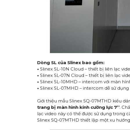
Dòng SL của Slinex bao gồm:
•
Slinex SL-10N Cloud – thiết bị liên lạc v
•
Slinex SL‑07N Cloud – thiết bị liên lạc v
•
Slinex SL-10MHD – intercom với màn hìn
•
Slinex SL-07MHD – intercom dễ sử dụng vớ
Giới thiệu mẫu
Slinex SQ-07MTHD
kiểu dán
trang bị màn hình kính cường lực 7’’
. Ch
lạc video này có thể được sử dụng trong că
Slinex SQ-07MTHD thiết lập một xu hướng mớ