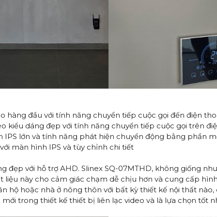
ideo hàng đầu với tính năng chuyển tiếp cuộc gọi đến điện t
ideo kiểu dáng đẹp với tính năng chuyển tiếp cuộc gọi trên 
h IPS lớn và tính năng phát hiện chuyển động bằng phần 
i màn hình IPS và tùy chỉnh chi tiết
g đẹp với hỗ trợ AHD. Slinex SQ-07MTHD, không giống như hầ
ất liệu này cho cảm giác chạm dễ chịu hơn và cung cấp hình 
n hộ hoặc nhà ở nông thôn với bất kỳ thiết kế nội thất nào
i trong thiết kế thiết bị liên lạc video và là lựa chọn tốt 