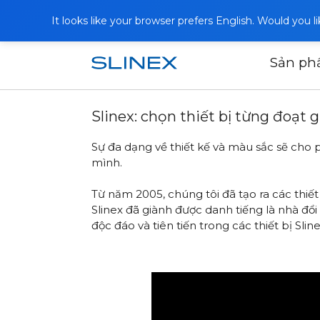
It looks like your browser prefers English. Would you 
Sản p
Trang chủ
Bài viết
Slinex: chọn thiế
Slinex: chọn thiết bị từng đoạt 
Sự đa dạng về thiết kế và màu sắc sẽ cho p
mình.
Từ năm 2005, chúng tôi đã tạo ra các thiết
Slinex đã giành được danh tiếng là nhà đổi 
độc đáo và tiên tiến trong các thiết bị Sl