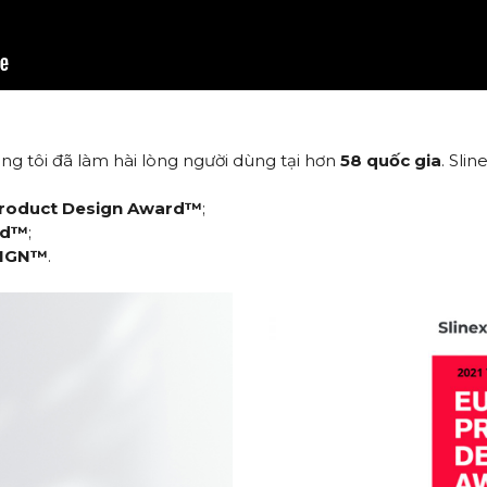
úng tôi đã làm hài lòng người dùng tại hơn
58 quốc gia
. Sli
 Product Design Award™
;
rd™
;
ESIGN™
.