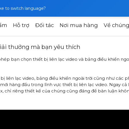
like to switch language?
hẩm
Hỗ trợ
Đối tác
Nơi mua hàng
Về chúng
t bị từng đoạt giải thưởng mà bạn yêu thích
giải thưởng mà bạn yêu thích
hép bạn chọn thiết bị liên lạc video và bảng điều khiển ngo
 bị liên lạc video, bảng điều khiển ngoài trời cũng như các 
mới hàng đầu trong lĩnh vực thiết bị liên lạc video. Ngay cả
inex, chỉ riêng thiết kế của chúng cũng đáng để bàn luận kh