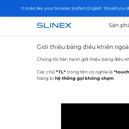
It looks like your browser prefers English. Would you 
Sản p
Trang chủ
Bài viết
Giới thiệu bảng đ
Giới thiệu bảng điều khiển ngo
Chúng tôi hân hạnh giới thiệu bảng điều k
Các chữ
"TL"
trong tên có nghĩa là
"touch
trang bị
hệ thống gọi không chạm
.