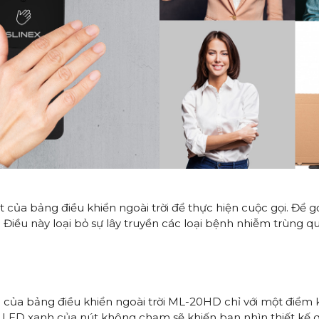
ủa bảng điều khiển ngoài trời để thực hiện cuộc gọi. Để gọ
iều này loại bỏ sự lây truyền các loại bệnh nhiễm trùng qu
 của bảng điều khiển ngoài trời ML-20HD chỉ với một điểm 
đèn LED xanh của nút không chạm sẽ khiến bạn nhìn thiết kế