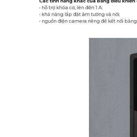
Các tính năng khác của bảng điều khiển
• hỗ trợ khóa cơ, lên đến 1 A;
• khả năng lắp đặt âm tường và nổi;
• nguồn điện camera riêng để kết nối bảng 