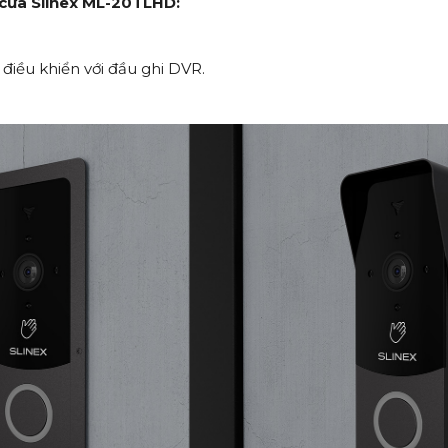
 cửa Slinex ML-20TLHD:
điều khiển với đầu ghi DVR.