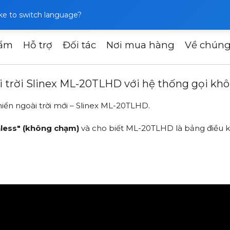
like to switch language?
hẩm
Hỗ trợ
Đối tác
Nơi mua hàng
Về chúng
iều khiển ngoài trời Slinex ML-20TLHD với hệ thống gọi kh
ài trời Slinex ML-20TLHD với hệ thống gọi k
hiển ngoài trời mới – Slinex ML-20TLHD.
less" (không chạm)
và cho biết ML-20TLHD là bảng điều khi