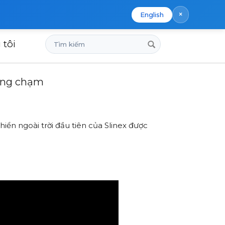
×
English
Tìm
 tôi
ông chạm
kiếm
hông chạm
ển ngoài trời đầu tiên của Slinex được