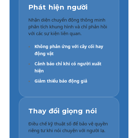
Phát hiện người
Nhận diện chuyển động thông minh
phân tích khung hình và chỉ phản hồi
với các sự kiện liên quan.
•
Không phản ứng với cây cối hay
động vật
•
Cảnh báo chỉ khi có người xuất
hiện
•
Giảm thiểu báo động giả
Thay đổi giọng nói
Điều chế kỹ thuật số để bảo vệ quyền
riêng tư khi nói chuyện với người lạ.