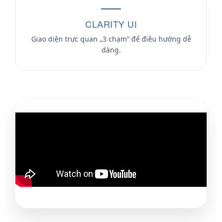
CLARITY UI
Giao diện trực quan „3 chạm“ để điều hướng dễ
dàng.