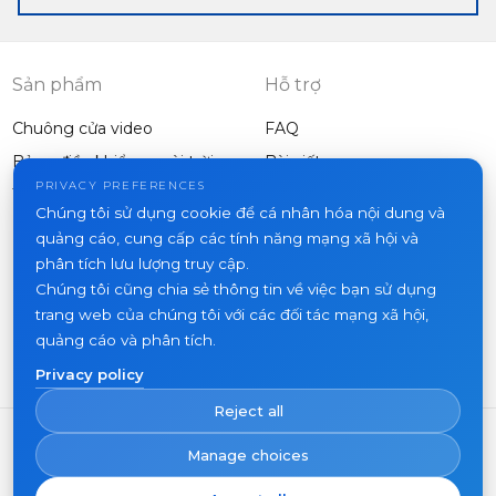
Sản phẩm
Hỗ trợ
Chuông cửa video
FAQ
Bảng điều khiển ngoài trời
Bài viết
Công ty
PRIVACY PREFERENCES
Thiết bị khác
Chúng tôi sử dụng cookie để cá nhân hóa nội dung và
Dự án
quảng cáo, cung cấp các tính năng mạng xã hội và
Về chúng tôi
phân tích lưu lượng truy cập.
Chúng tôi cũng chia sẻ thông tin về việc bạn sử dụng
Tin tức
trang web của chúng tôi với các đối tác mạng xã hội,
Liên hệ
quảng cáo và phân tích.
Nơi mua hàng
Privacy policy
Reject all
Manage choices