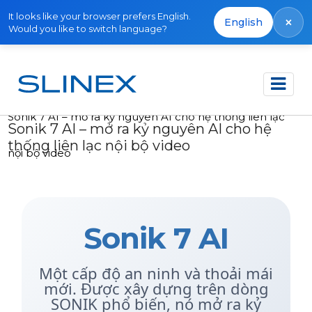
It looks like your browser prefers English.
×
English
Would you like to switch language?
Trang chủ
Bài viết
Sonik 7 AI – mở ra kỷ nguyên AI cho hệ thống liên lạc
Sonik 7 AI – mở ra kỷ nguyên AI cho hệ
thống liên lạc nội bộ video
nội bộ video
Sonik 7 AI
Một cấp độ an ninh và thoải mái
mới. Được xây dựng trên dòng
SONIK phổ biến, nó mở ra kỷ