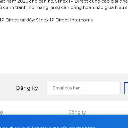
t năm 2026 cho căn hộ, Slinex IP Direct cung cấp giải phá
thủ cạnh tranh, nó mang lại sự cân bằng hoàn hảo giữa hiệu s
 Direct tại đây:
Slinex IP Direct Intercoms
Email
Đăng ký
của
bạn
rợ
Công ty
Dự án