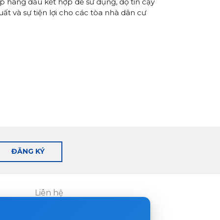
p hàng đầu kết hợp dễ sử dụng, độ tin cậy
uất và sự tiện lợi cho các tòa nhà dân cư
ĐĂNG KÝ
Liên hệ
Nơi mua hàng