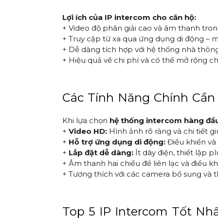
Lợi ích của IP intercom cho căn hộ:
+ Video độ phân giải cao và âm thanh tro
+ Truy cập từ xa qua ứng dụng di động – 
+ Dễ dàng tích hợp với hệ thống nhà thông
+ Hiệu quả về chi phí và có thể mở rộng c
Các Tính Năng Chính Cần
Khi lựa chọn
hệ thống intercom hàng đầu
+
Video HD:
Hình ảnh rõ ràng và chi tiết 
+
Hỗ trợ ứng dụng di động:
Điều khiển và 
+
Lắp đặt dễ dàng:
Ít dây điện, thiết lập 
+ Âm thanh hai chiều để liên lạc và điều kh
+ Tương thích với các camera bổ sung và t
Top 5 IP Intercom Tốt Nh