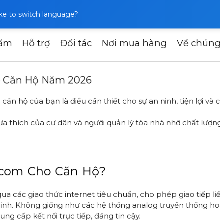
like to switch language?
hẩm
Hỗ trợ
Đối tác
Nơi mua hàng
Về chúng
 IP Intercom Cho Căn Hộ Năm 2026
ho Căn Hộ Năm 2026
n hộ của bạn là điều cần thiết cho sự an ninh, tiện lợi và c
ưa thích của cư dân và người quản lý tòa nhà nhờ chất lượng
ercom Cho Căn Hộ?
ua các giao thức internet tiêu chuẩn, cho phép giao tiếp li
inh. Không giống như các hệ thống analog truyền thống hoặ
 cấp kết nối trực tiếp, đáng tin cậy.