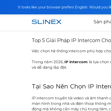
It looks like your browser prefers English. Would you 
Sản p
Trang chủ
Bài viết
Top 5 Giải Pháp
Top 5 Giải Pháp IP Intercom C
Việc chọn hệ thống intercom phù hợp cho că
Trong năm 2026,
IP intercom
là lựa chọn 
và dễ dàng lắp đặt.
Tại Sao Nên Chọn IP Int
IP intercom truyền tải video và âm thanh q
màn hình trong nhà và điện thoại thông m
động mà không cần máy chủ trung tâm, cung