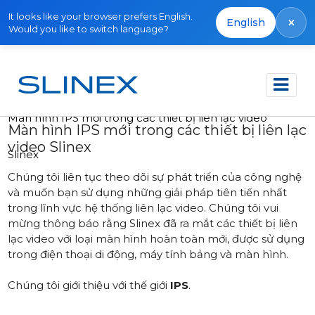
It looks like your browser prefers English.
×
English
Would you like to switch language?
Trang chủ
Tin tức
2020
Màn hình IPS mới trong các thiết bị liên lạc video
Màn hình IPS mới trong các thiết bị liên lạc
video Slinex
Slinex
Chúng tôi liên tục theo dõi sự phát triển của công nghệ
và muốn bạn sử dụng những giải pháp tiên tiến nhất
trong lĩnh vực hệ thống liên lạc video. Chúng tôi vui
mừng thông báo rằng Slinex đã ra mắt các thiết bị liên
lạc video với loại màn hình hoàn toàn mới, được sử dụng
trong điện thoại di động, máy tính bảng và màn hình.
Chúng tôi giới thiệu với thế giới
IPS
.