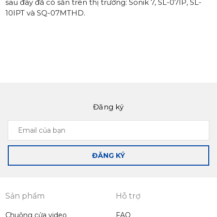
sau đây đã có sẵn trên thị trường:
Sonik 7
,
SL-07IP
,
SL-
10IPT
và
SQ-07MTHD
.
Đăng ký
Email
của
bạn
ĐĂNG KÝ
Sản phẩm
Hỗ trợ
Chuông cửa video
FAQ