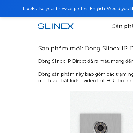
It looks like your browser prefers English. Would you 
Sản p
Trang chủ
Tin tức
2024
Sản phẩm
Sản phẩm mới: Dòng Slinex IP D
Dòng Slinex IP Direct đã ra mắt, mang đế
Dòng sản phẩm này bao gồm các trạm ngoài 
mạch và chất lượng video Full HD cho nhu 