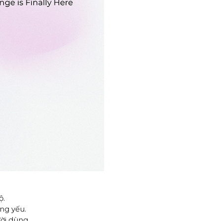
ộ.
áng yếu.
ời dùng.