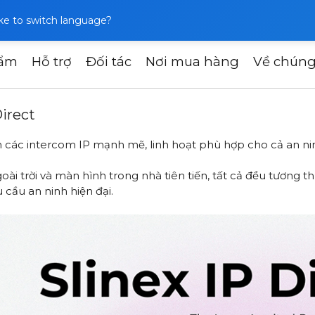
like to switch language?
hẩm
Hỗ trợ
Đối tác
Nơi mua hàng
Về chúng
 mới: Dòng Slinex IP Direct
irect
n các intercom IP mạnh mẽ, linh hoạt phù hợp cho cả an n
trời và màn hình trong nhà tiên tiến, tất cả đều tương thí
cầu an ninh hiện đại.