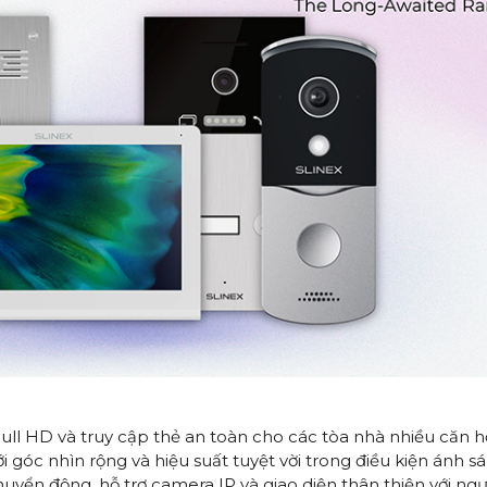
Full HD và truy cập thẻ an toàn cho các tòa nhà nhiều căn h
với góc nhìn rộng và hiệu suất tuyệt vời trong điều kiện ánh s
huyển động, hỗ trợ camera IP và giao diện thân thiện với ngư