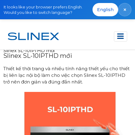
It looks like your browser prefers English.
×
English
Would you like to switch language?
Trang chủ
Tin tức
2021
Slinex SL-10IPTHD mới
Slinex SL-10IPTHD mới
Thiết kế thời trang và nhiều tính năng thiết yếu cho thiết
bị liên lạc nội bộ làm cho việc chọn Slinex SL-10IPTHD
trở nên đơn giản và đúng đắn nhất.