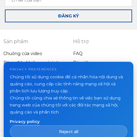
của
bạn
ĐĂNG KÝ
Sản phẩm
Hỗ trợ
Chuông cửa video
FAQ
Bảng điều khiển ngoài trời
Bài viết
Công ty
PRIVACY PREFERENCES
Thiết bị khác
Chúng tôi sử dụng cookie để cá nhân hóa nội dung và
Dự án
quảng cáo, cung cấp các tính năng mạng xã hội và
Về chúng tôi
phân tích lưu lượng truy cập.
Chúng tôi cũng chia sẻ thông tin về việc bạn sử dụng
Tin tức
trang web của chúng tôi với các đối tác mạng xã hội,
Liên hệ
quảng cáo và phân tích.
Nơi mua hàng
Privacy policy
Reject all