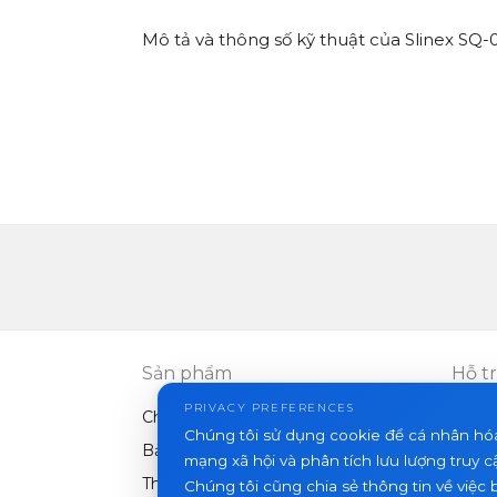
Mô tả và thông số kỹ thuật của Slinex SQ
Sản phẩm
Hỗ t
PRIVACY PREFERENCES
Chuông cửa video
FAQ
Chúng tôi sử dụng cookie để cá nhân hó
Bảng điều khiển ngoài trời
Bài vi
mạng xã hội và phân tích lưu lượng truy c
Thiết bị khác
Chúng tôi cũng chia sẻ thông tin về việc 