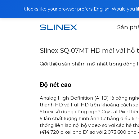
It looks like your browser prefers English. Would you 
Sản p
Trang chủ
Tin tức
2019
Slinex S
Slinex SQ-07MT HD mới với hỗ
Giới thiệu sản phẩm mới nhất trong dòng h
Độ nét cao
Analog High Definition (AHD) là công nghệ
thanh HD và Full HD trên khoảng cách xa 
Slinex sử dụng công nghệ Crystal Pixel tiên
5 lần chất lượng hình ảnh từ bảng điều khi
thống liên lạc nội bộ video so với các hệ 
(414.720 pixel cho D1 so với 2.073.600 cho