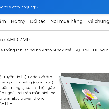
like to switch language?
hẩm
Hỗ trợ
Đối tác
Nơi mua hàng
Về chúng
Q-07MT HD mới với hỗ trợ AHD 2MP
 trợ AHD 2MP
ệ thống liên lạc nội bộ video Slinex, mẫu SQ-07MT HD với h
 truyền tín hiệu video và âm
bằng cáp analog (đồng trục).
 tiến mang lại sự cải thiện gấp
ển ngoài trời trên màn hình hệ
thống analog truyền thống
 AHD-H).