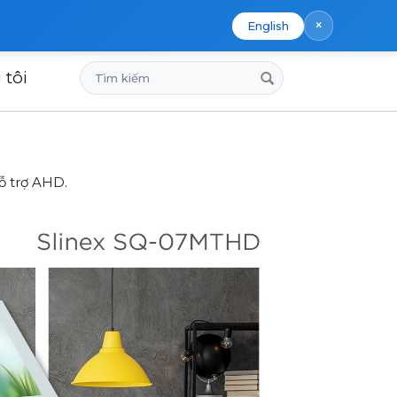
×
English
Tìm
 tôi
kiếm
ỗ trợ AHD.