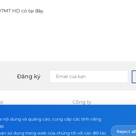
-07MT HD có tại
đây
.
Email
Đăng ký
của
bạn
rợ
Công ty
Dự án
a nội dung và quảng cáo, cung cấp các tính năng
ết
Về chúng tôi
ập.
Reject all
Tin tức
bạn sử dụng trang web của chúng tôi với các đối tác