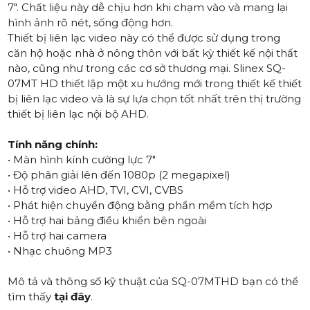
7". Chất liệu này dễ chịu hơn khi chạm vào và mang lại
hình ảnh rõ nét, sống động hơn.
Thiết bị liên lạc video này có thể được sử dụng trong
căn hộ hoặc nhà ở nông thôn với bất kỳ thiết kế nội thất
nào, cũng như trong các cơ sở thương mại. Slinex SQ-
07MT HD thiết lập một xu hướng mới trong thiết kế thiết
bị liên lạc video và là sự lựa chọn tốt nhất trên thị trường
thiết bị liên lạc nội bộ AHD.
Tính năng chính:
• Màn hình kính cường lực 7"
• Độ phân giải lên đến 1080p (2 megapixel)
• Hỗ trợ video AHD, TVI, CVI, CVBS
• Phát hiện chuyển động bằng phần mềm tích hợp
• Hỗ trợ hai bảng điều khiển bên ngoài
• Hỗ trợ hai camera
• Nhạc chuông MP3
Mô tả và thông số kỹ thuật của SQ-07MTHD bạn có thể
tìm thấy
tại đây
.