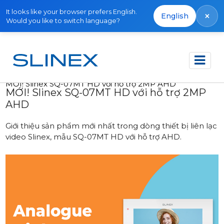
It looks like your browser prefers English.
×
English
Would you like to switch language?
Trang chủ
Tin tức
2020
MỚI! Slinex SQ-07MT HD với hỗ trợ 2MP AHD
MỚI! Slinex SQ-07MT HD với hỗ trợ 2MP
AHD
Giới thiệu sản phẩm mới nhất trong dòng thiết bị liên lạc
video Slinex, mẫu SQ-07MT HD với hỗ trợ AHD.