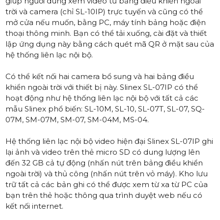
giúp người dùng xem video từ bảng điều khiển ngoài
trời và camera (chỉ SL-10IP) trực tuyến và cũng có thể
mở cửa nếu muốn, bằng PC, máy tính bảng hoặc điện
thoại thông minh. Bạn có thể tải xuống, cài đặt và thiết
lập ứng dụng này bằng cách quét mã QR ở mặt sau của
hệ thống liên lạc nội bộ.
Có thể kết nối hai camera bổ sung và hai bảng điều
khiển ngoài trời với thiết bị này. Slinex SL-07IP có thể
hoạt động như hệ thống liên lạc nội bộ với tất cả các
mẫu Slinex phổ biến: SL-10M, SL-10, SL-07T, SL-07, SQ-
07M, SM-07M, SM-07, SM-04M, MS-04.
Hệ thống liên lạc nội bộ video hiện đại Slinex SL-07IP ghi
lại ảnh và video trên thẻ micro SD có dung lượng lên
đến 32 GB cả tự động (nhấn nút trên bảng điều khiển
ngoài trời) và thủ công (nhấn nút trên vỏ máy). Kho lưu
trữ tất cả các bản ghi có thể được xem từ xa từ PC của
bạn trên thẻ hoặc thông qua trình duyệt web nếu có
kết nối internet.