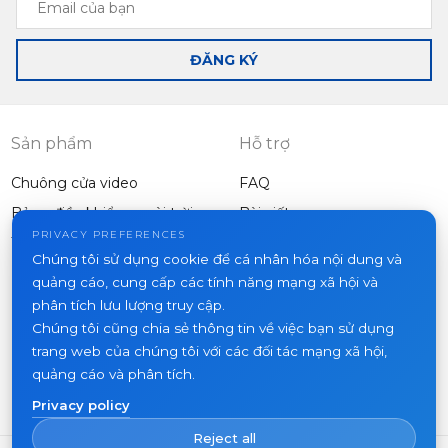
của
bạn
ĐĂNG KÝ
Sản phẩm
Hỗ trợ
Chuông cửa video
FAQ
Bảng điều khiển ngoài trời
Bài viết
Công ty
PRIVACY PREFERENCES
Thiết bị khác
Chúng tôi sử dụng cookie để cá nhân hóa nội dung và
Dự án
quảng cáo, cung cấp các tính năng mạng xã hội và
Về chúng tôi
phân tích lưu lượng truy cập.
Chúng tôi cũng chia sẻ thông tin về việc bạn sử dụng
Tin tức
trang web của chúng tôi với các đối tác mạng xã hội,
Liên hệ
quảng cáo và phân tích.
Nơi mua hàng
Privacy policy
Reject all