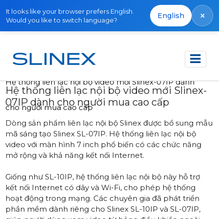
It looks like your browser prefers English.
×
English
Would you like to switch language?
Trang chủ
Tin tức
2015
Hệ thống liên lạc nội bộ video mới Slinex-07IP dành
Hệ thống liên lạc nội bộ video mới Slinex-
07IP dành cho người mua cao cấp
cho người mua cao cấp
Dòng sản phẩm liên lạc nội bộ Slinex được bổ sung mẫu
mã sáng tạo Slinex SL-07IP. Hệ thống liên lạc nội bộ
video với màn hình 7 inch phổ biến có các chức năng
mở rộng và khả năng kết nối Internet.
Giống như SL-10IP, hệ thống liên lạc nội bộ này hỗ trợ
kết nối Internet có dây và Wi-Fi, cho phép hệ thống
hoạt động trong mạng. Các chuyên gia đã phát triển
phần mềm dành riêng cho Slinex SL-10IP và SL-07IP,