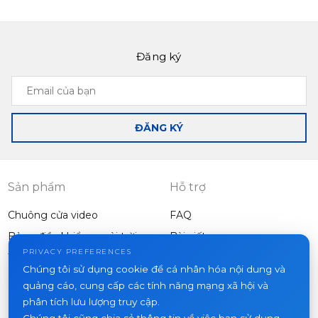
Đăng ký
Email
của
bạn
ĐĂNG KÝ
Sản phẩm
Hỗ trợ
Chuông cửa video
FAQ
Bảng điều khiển ngoài trời
Bài viết
Công ty
PRIVACY PREFERENCES
Thiết bị khác
Chúng tôi sử dụng cookie để cá nhân hóa nội dung và
Dự án
quảng cáo, cung cấp các tính năng mạng xã hội và
Về chúng tôi
phân tích lưu lượng truy cập.