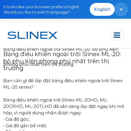
It looks like your browser prefers English.
×
English
Would you like to switch language?
Trang chủ
Tin tức
2024
Bảng điều khiển ngoài trời Slinex ML-20: bộ phụ kiện
Bảng điều khiển ngoài trời Slinex ML-20:
bộ phụ kiện phong phú nhất trên thị
phong phú nhất trên thị trường
trường
Bạn cần gì để lắp đặt bảng điều khiển ngoài trời Slinex
ML-20 series?
Bảng điều khiển ngoài trời Slinex
ML-20HD
,
ML-
20CRHD
,
ML-20TLHD
đã sẵn sàng lắp đặt ngay khi mở
hộp, vì người dùng nhận được ngay:
• Giá đỡ góc;
• Giá đỡ gắn bề mặt;