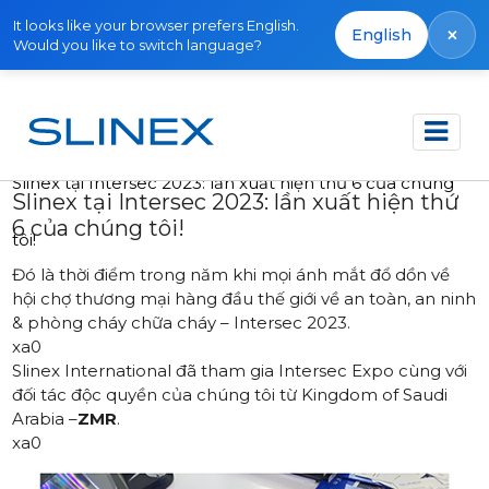
It looks like your browser prefers English.
×
English
Would you like to switch language?
Trang chủ
Tin tức
2023
Slinex tại Intersec 2023: lần xuất hiện thứ 6 của chúng
Slinex tại Intersec 2023: lần xuất hiện thứ
6 của chúng tôi!
tôi!
Đó là thời điểm trong năm khi mọi ánh mắt đổ dồn về
hội chợ thương mại hàng đầu thế giới về an toàn, an ninh
& phòng cháy chữa cháy – Intersec 2023.
xa0
Slinex International đã tham gia Intersec Expo cùng với
đối tác độc quyền của chúng tôi từ Kingdom of Saudi
Arabia –
ZMR
.
xa0