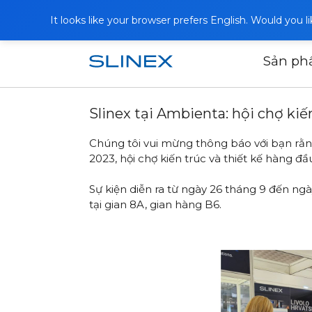
It looks like your browser prefers English. Would you 
Sản p
Trang chủ
Tin tức
2023
Slinex tạ
Slinex tại Ambienta: hội chợ kiế
Chúng tôi vui mừng thông báo với bạn rằng 
2023, hội chợ kiến ​​trúc và thiết kế hàng 
Sự kiện diễn ra từ ngày 26 tháng 9 đến ngà
tại gian 8A, gian hàng B6.