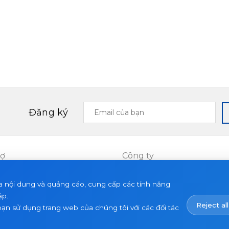
Email
Đăng ký
của
bạn
rợ
Công ty
Dự án
a nội dung và quảng cáo, cung cấp các tính năng
ết
Về chúng tôi
ập.
Reject all
Tin tức
bạn sử dụng trang web của chúng tôi với các đối tác