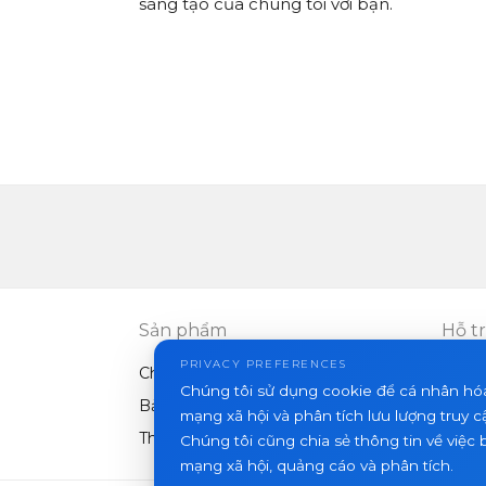
sáng tạo của chúng tôi với bạn.
Sản phẩm
Hỗ t
PRIVACY PREFERENCES
Chuông cửa video
FAQ
Chúng tôi sử dụng cookie để cá nhân hó
Bảng điều khiển ngoài trời
Bài vi
mạng xã hội và phân tích lưu lượng truy c
Thiết bị khác
Chúng tôi cũng chia sẻ thông tin về việc 
mạng xã hội, quảng cáo và phân tích.