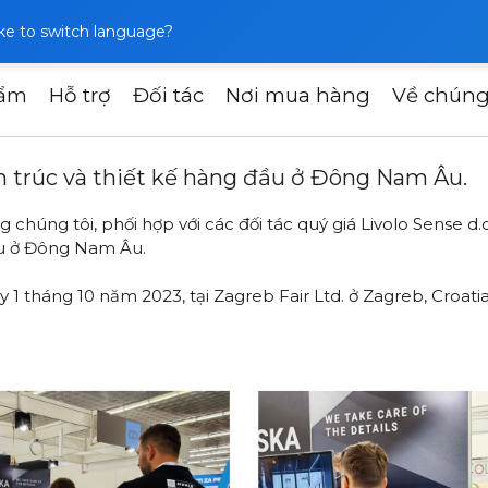
like to switch language?
hẩm
Hỗ trợ
Đối tác
Nơi mua hàng
Về chúng
i Ambienta: hội chợ kiến ​​trúc và thiết kế hàng đầu ở Đông 
n ​​trúc và thiết kế hàng đầu ở Đông Nam Âu.
chúng tôi, phối hợp với các đối tác quý giá Livolo Sense d.
đầu ở Đông Nam Âu.
y 1 tháng 10 năm 2023, tại Zagreb Fair Ltd. ở Zagreb, Croat