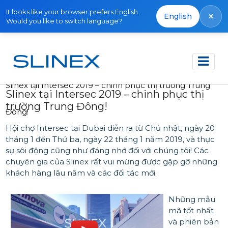
It looks like your browser prefers English.
×
English
Would you like to switch language?
Trang chủ
Tin tức
2019
Slinex tại Intersec 2019 – chinh phục thị trường Trung
Slinex tại Intersec 2019 – chinh phục thị
trường Trung Đông!
Đông!
Hội chợ Intersec tại Dubai diễn ra từ Chủ nhật, ngày 20
tháng 1 đến Thứ ba, ngày 22 tháng 1 năm 2019, và thực
sự sôi động cũng như đáng nhớ đối với chúng tôi! Các
chuyên gia của Slinex rất vui mừng được gặp gỡ những
khách hàng lâu năm và các đối tác mới.
Những mẫu
mã tốt nhất
và phiên bản