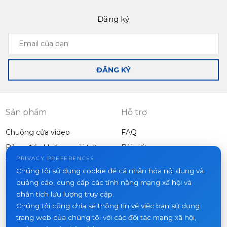
Đăng ký
Email
của
bạn
ĐĂNG KÝ
Sản phẩm
Hỗ trợ
Chuông cửa video
FAQ
Bảng điều khiển ngoài trời
Bài viết
Công ty
PRIVACY PREFERENCES
Thiết bị khác
Chúng tôi sử dụng cookie để cá nhân hóa nội dung và
Dự án
quảng cáo, cung cấp các tính năng mạng xã hội và
Về chúng tôi
phân tích lưu lượng truy cập.
Chúng tôi cũng chia sẻ thông tin về việc bạn sử dụng
Tin tức
trang web của chúng tôi với các đối tác mạng xã hội,
Liên hệ