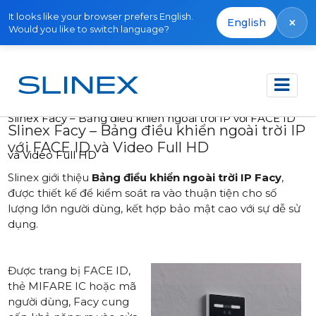
It looks like your browser prefers English.
×
English
Would you like to switch language?
Trang chủ
Tin tức
2026
Slinex Facy – Bảng điều khiển ngoài trời IP với FACE ID
Slinex Facy – Bảng điều khiển ngoài trời IP
với FACE ID và Video Full HD
và Video Full HD
Slinex giới thiệu
Bảng điều khiển ngoài trời IP Facy
,
được thiết kế để kiểm soát ra vào thuận tiện cho số
lượng lớn người dùng, kết hợp bảo mật cao với sự dễ sử
dụng.
Được trang bị FACE ID,
thẻ MIFARE IC hoặc mã
người dùng, Facy cung