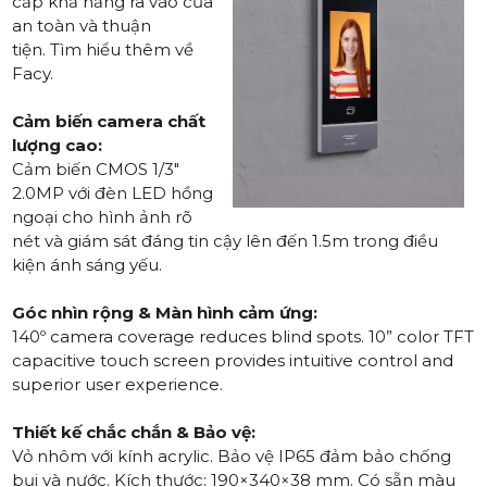
cấp khả năng ra vào cửa
an toàn và thuận
tiện.
Tìm hiểu thêm về
Facy
.
Cảm biến camera chất
lượng cao:
Cảm biến CMOS 1/3"
2.0MP với đèn LED hồng
ngoại cho hình ảnh rõ
nét và giám sát đáng tin cậy lên đến 1.5m trong điều
kiện ánh sáng yếu.
Góc nhìn rộng & Màn hình cảm ứng:
140º camera coverage reduces blind spots. 10” color TFT
capacitive touch screen provides intuitive control and
superior user experience.
Thiết kế chắc chắn & Bảo vệ:
Vỏ nhôm với kính acrylic. Bảo vệ IP65 đảm bảo chống
bụi và nước. Kích thước: 190×340×38 mm. Có sẵn màu