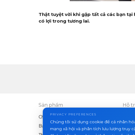
Thật tuyệt vời khi gặp tất cả các bạn tạ
có lợi trong tương lai.
Sản phẩm
Hỗ t
PRIVACY PREFERENCES
Chuông cửa video
FAQ
Chúng tôi sử dụng cookie để cá nhân hó
Bảng điều khiển ngoài trời
Bài vi
mạng xã hội và phân tích lưu lượng truy c
Thiết bị khác