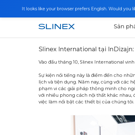
It looks like your browser prefers English. Would you 
Sản p
Trang chủ
Tin tức
2024
Slinex In
Slinex International tại InDizajn
Vào đầu tháng 10, Slinex International vinh
Sự kiện nổi tiếng này là điểm đến cho nhữ
lịch và tiện dụng. Năm nay, cùng với các h
phạm vi các giải pháp thông minh cho ngô
với nhiều phong cách nội thất khác nhau, đã
việc làm nổi bật các thiết bị của chúng tôi.