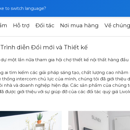
like to switch language?
hẩm
Hỗ trợ
Đối tác
Nơi mua hàng
Về chúng
ternational tại InDizajn: Trình diễn Đổi mới và Thiết kế
: Trình diễn Đổi mới và Thiết kế
 dự một lần nữa tham gia hội chợ thiết kế nội thất hàng đầu C
ng ai tìm kiếm các giải pháp sáng tạo, chất lượng cao nhằm 
ệ thống intercom chủ lực của mình, chúng tôi đã giới thiệu 
i nhà và doanh nghiệp hiện đại. Các sản phẩm của chúng tôi
 được giới thiệu với sự giúp đỡ của các đối tác quý giá Livol