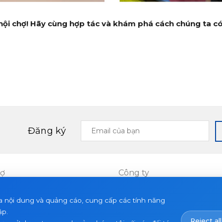
i hội chợ! Hãy cùng hợp tác và khám phá cách chúng ta có
Email
Đăng ký
của
bạn
rợ
Công ty
Dự án
a nội dung và quảng cáo, cung cấp các tính năng
ết
Về chúng tôi
ập.
Reject all
Tin tức