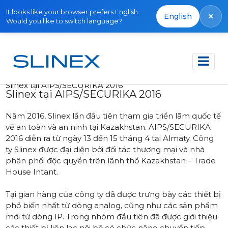
It looks like your browser prefers English.
×
English
Would you like to switch language?
Trang chủ
Tin tức
2016
Slinex tại AIPS/SECURIKA 2016
Slinex tại AIPS/SECURIKA 2016
Năm 2016, Slinex lần đầu tiên tham gia triển lãm quốc tế
về an toàn và an ninh tại Kazakhstan. AIPS/SECURIKA
2016 diễn ra từ ngày 13 đến 15 tháng 4 tại Almaty. Công
ty Slinex được đại diện bởi đối tác thương mại và nhà
phân phối độc quyền trên lãnh thổ Kazakhstan – Trade
House Intant.
Tại gian hàng của công ty đã được trưng bày các thiết bị
phổ biến nhất từ dòng analog, cũng như các sản phẩm
mới từ dòng IP. Trong nhóm đầu tiên đã được giới thiệu
các thiết bị liên lạc nội bộ có chức năng chuyển tiếp