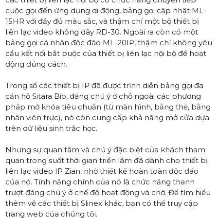
cuộc gọi đến ứng dụng di động, bảng gọi cập nhật ML-
15HR với đầy đủ màu sắc, và thậm chí một bộ thiết bị
liên lạc video không dây RD-30. Ngoài ra còn có một
bảng gọi cá nhân độc đáo ML-20IP, thậm chí không yêu
cầu kết nối bắt buộc của thiết bị liên lạc nội bộ để hoạt
động đúng cách.
Trong số các thiết bị IP đã được trình diễn bảng gọi đa
căn hộ Sitara Bio, đáng chú ý ở chỗ ngoài các phương
pháp mở khóa tiêu chuẩn (từ màn hình, bằng thẻ, bằng
nhân viên trực), nó còn cung cấp khả năng mở cửa dựa
trên dữ liệu sinh trắc học.
Nhưng sự quan tâm và chú ý đặc biệt của khách tham
quan trong suốt thời gian triển lãm đã dành cho thiết bị
liên lạc video IP Zian, nhờ thiết kế hoàn toàn độc đáo
của nó. Tính năng chính của nó là chức năng thanh
trượt đáng chú ý ở chế độ hoạt động và chờ. Để tìm hiểu
thêm về các thiết bị Slinex khác, bạn có thể truy cập
trang web của chúng tôi.