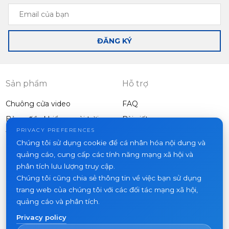
Email
của
bạn
ĐĂNG KÝ
Sản phẩm
Hỗ trợ
Chuông cửa video
FAQ
Bảng điều khiển ngoài trời
Bài viết
Công ty
PRIVACY PREFERENCES
Thiết bị khác
Chúng tôi sử dụng cookie để cá nhân hóa nội dung và
Dự án
quảng cáo, cung cấp các tính năng mạng xã hội và
Về chúng tôi
phân tích lưu lượng truy cập.
Chúng tôi cũng chia sẻ thông tin về việc bạn sử dụng
Tin tức
trang web của chúng tôi với các đối tác mạng xã hội,
Liên hệ
quảng cáo và phân tích.
Nơi mua hàng
Privacy policy