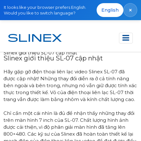
It looks like your browser prefers English.
×
English
Would you like to switch language?
Trang chủ
Tin tức
2015
Slinex giới thiệu SL-07 cập nhật
Slinex giới thiệu SL-07 cập nhật
Hãy gặp gỡ điện thoại liên lạc video Slinex SL-07 đã
được cập nhật! Những thay đổi diễn ra ở cả tính năng
bên ngoài và bên trong, nhưng nó vẫn giữ được tính xác
thực trong thiết kế. Vỏ của điện thoại liên lạc SL-07 thời
trang vẫn được làm bằng nhôm và kính chất lượng cao.
Chỉ cần một cái nhìn là đủ để nhận thấy những thay đổi
trên màn hình 7 inch của SL-07. Chất lượng hình ảnh
được cải thiện, vì độ phân giải màn hình đã tăng lên
800×480. Các kỹ sư của Slinex đã hoàn toàn thiết kế lại
mạch điện của điện thoại liên lạc video để đạt được điều