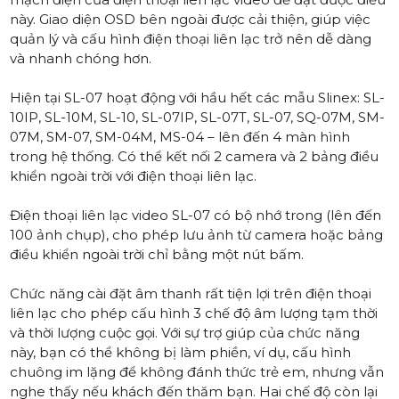
này. Giao diện OSD bên ngoài được cải thiện, giúp việc
quản lý và cấu hình điện thoại liên lạc trở nên dễ dàng
và nhanh chóng hơn.
Hiện tại SL-07 hoạt động với hầu hết các mẫu Slinex: SL-
10IP, SL-10M, SL-10, SL-07IP, SL-07T, SL-07, SQ-07M, SM-
07M, SM-07, SM-04M, MS-04 – lên đến 4 màn hình
trong hệ thống. Có thể kết nối 2 camera và 2 bảng điều
khiển ngoài trời với điện thoại liên lạc.
Điện thoại liên lạc video SL-07 có bộ nhớ trong (lên đến
100 ảnh chụp), cho phép lưu ảnh từ camera hoặc bảng
điều khiển ngoài trời chỉ bằng một nút bấm.
Chức năng cài đặt âm thanh rất tiện lợi trên điện thoại
liên lạc cho phép cấu hình 3 chế độ âm lượng tạm thời
và thời lượng cuộc gọi. Với sự trợ giúp của chức năng
này, bạn có thể không bị làm phiền, ví dụ, cấu hình
chuông im lặng để không đánh thức trẻ em, nhưng vẫn
nghe thấy nếu khách đến thăm bạn. Hai chế độ còn lại