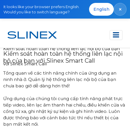
It looks like your browser prefers English.
×
English
Would you like to switch language?
Trang chủ
Tin tức
2025
Kiểm soát hoàn toàn hệ thống liên lạc nội bộ của bạn
Kiểm soát hoàn toàn hệ thống liên lạc nội
bộ của bạn với Slinex Smart Call
với Slinex Smart Call
Tổng quan về các tính năng chính của ứng dụng an
ninh nhà ở. Quản lý hệ thống liên lạc nội bộ của bạn
chưa bao giờ dễ dàng hơn thế!
Ứng dụng của chúng tôi cung cấp tính năng phát trực
tiếp video, liên lạc âm thanh hai chiều, điều khiển cửa và
cổng từ xa, ghi nhật ký sự kiện và ghi hình video. Luôn
được thông báo với cảnh báo tức thì nếu thiết bị của
bạn mất kết nối.