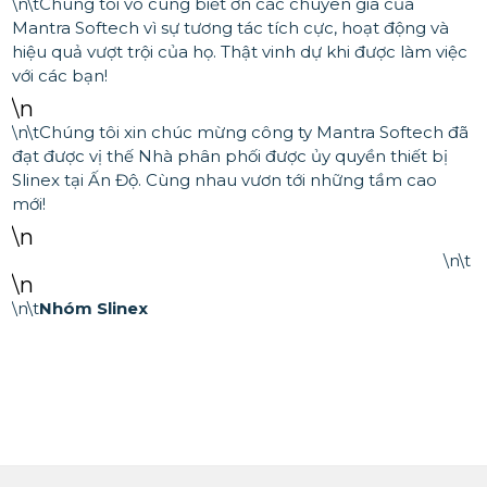
\n\tChúng tôi vô cùng biết ơn các chuyên gia của
Mantra Softech vì sự tương tác tích cực, hoạt động và
hiệu quả vượt trội của họ. Thật vinh dự khi được làm việc
với các bạn!
\n
\n\tChúng tôi xin chúc mừng công ty Mantra Softech đã
đạt được vị thế Nhà phân phối được ủy quyền thiết bị
Slinex tại Ấn Độ. Cùng nhau vươn tới những tầm cao
mới!
\n
\n\t
\n
\n\t
Nhóm Slinex