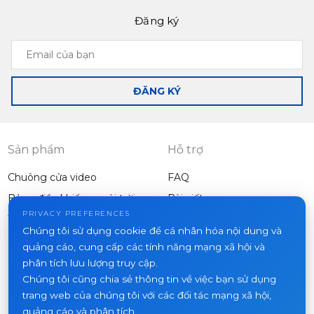
Đăng ký
Email
của
bạn
ĐĂNG KÝ
Sản phẩm
Hỗ trợ
Chuông cửa video
FAQ
Bảng điều khiển ngoài trời
Bài viết
Công ty
PRIVACY PREFERENCES
Thiết bị khác
Chúng tôi sử dụng cookie để cá nhân hóa nội dung và
Dự án
quảng cáo, cung cấp các tính năng mạng xã hội và
Về chúng tôi
phân tích lưu lượng truy cập.
Chúng tôi cũng chia sẻ thông tin về việc bạn sử dụng
Tin tức
trang web của chúng tôi với các đối tác mạng xã hội,
Liên hệ
quảng cáo và phân tích.