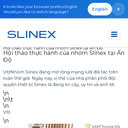
It looks like your browser prefers English.
×
English
Would you like to switch language?
Trang chủ
Tin tức
2019
Hội thảo thực hành của nhóm Slinex tại Ấn Độ
Hội thảo thực hành của nhóm Slinex tại Ấn
Độ
\n\tNhóm Slinex đang mở rộng mạng lưới đối tác trên
toàn thế giới. Ngày nay, vị thế của nhà phân phối độc
quyền thiết bị Slinex là đáng tin cậy, uy tín và sinh lời.
\n
\n\t
\n
\n\t
\n
\n\t
Chúng tôi