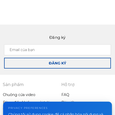
Đăng ký
Email
của
bạn
ĐĂNG KÝ
Sản phẩm
Hỗ trợ
Chuông cửa video
FAQ
Bảng điều khiển ngoài trời
Bài viết
Công ty
PRIVACY PREFERENCES
Thiết bị khác
Chúng tôi sử dụng cookie để cá nhân hóa nội dung và