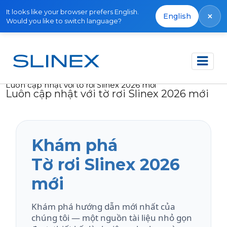
It looks like your browser prefers English.
×
English
Would you like to switch language?
Trang chủ
Tin tức
2025
Luôn cập nhật với tờ rơi Slinex 2026 mới
Luôn cập nhật với tờ rơi Slinex 2026 mới
Khám phá
Tờ rơi Slinex 2026
mới
Khám phá hướng dẫn mới nhất của
chúng tôi — một nguồn tài liệu nhỏ gọn