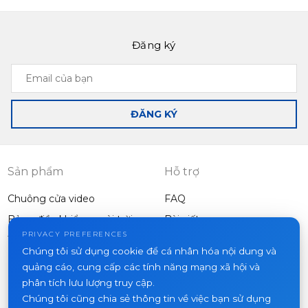
Đăng ký
Email
của
bạn
ĐĂNG KÝ
Sản phẩm
Hỗ trợ
Chuông cửa video
FAQ
Bảng điều khiển ngoài trời
Bài viết
Công ty
PRIVACY PREFERENCES
Thiết bị khác
Chúng tôi sử dụng cookie để cá nhân hóa nội dung và
Dự án
quảng cáo, cung cấp các tính năng mạng xã hội và
Về chúng tôi
phân tích lưu lượng truy cập.
Chúng tôi cũng chia sẻ thông tin về việc bạn sử dụng
Tin tức