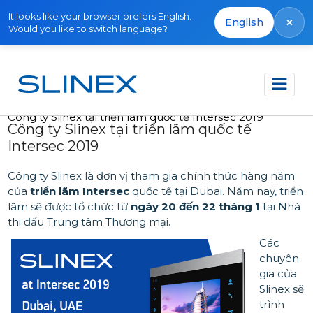
It looks like your browser prefers English.
×
English
Would you like to switch language?
Trang chủ
Tin tức
2019
Công ty Slinex tại triển lãm quốc tế Intersec 2019
Công ty Slinex tại triển lãm quốc tế
Intersec 2019
Công ty Slinex là đơn vị tham gia chính thức hàng năm
của
triển lãm Intersec
quốc tế tại Dubai. Năm nay, triển
lãm sẽ được tổ chức từ
ngày 20 đến 22 tháng 1
tại Nhà
thi đấu Trung tâm Thương mại.
Các
chuyên
gia của
Slinex sẽ
trình