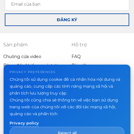
Email
của
bạn
ĐĂNG KÝ
Sản phẩm
Hỗ trợ
Chuông cửa video
FAQ
Bảng điều khiển ngoài trời
Bài viết
Công ty
PRIVACY PREFERENCES
Thiết bị khác
Chúng tôi sử dụng cookie để cá nhân hóa nội dung và
Dự án
quảng cáo, cung cấp các tính năng mạng xã hội và
Về chúng tôi
phân tích lưu lượng truy cập.
Chúng tôi cũng chia sẻ thông tin về việc bạn sử dụng
Tin tức
trang web của chúng tôi với các đối tác mạng xã hội,
Liên hệ
quảng cáo và phân tích.
Nơi mua hàng
Privacy policy
Reject all