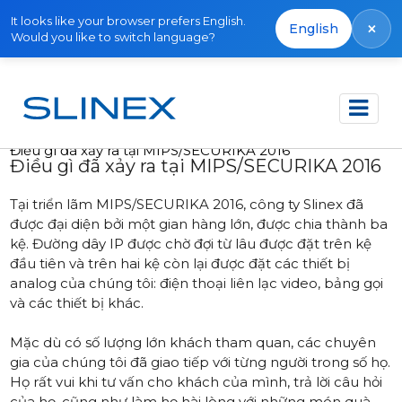
It looks like your browser prefers English.
×
English
Would you like to switch language?
Trang chủ
Tin tức
2016
Điều gì đã xảy ra tại MIPS/SECURIKA 2016
Điều gì đã xảy ra tại MIPS/SECURIKA 2016
Tại triển lãm MIPS/SECURIKA 2016, công ty Slinex đã
được đại diện bởi một gian hàng lớn, được chia thành ba
kệ. Đường dây IP được chờ đợi từ lâu được đặt trên kệ
đầu tiên và trên hai kệ còn lại được đặt các thiết bị
analog của chúng tôi: điện thoại liên lạc video, bảng gọi
và các thiết bị khác.
Mặc dù có số lượng lớn khách tham quan, các chuyên
gia của chúng tôi đã giao tiếp với từng người trong số họ.
Họ rất vui khi tư vấn cho khách của mình, trả lời câu hỏi
của họ, cũng như làm họ hài lòng với những món quà