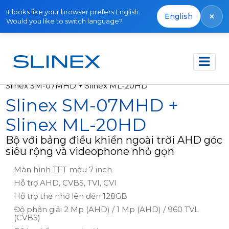
It looks like your browser prefers English.
×
English
Would you like to switch language?
Trang chủ
Sản phẩm
Bộ sản phẩm
Slinex SM-07MHD + Slinex ML-20HD
Slinex SM-07MHD +
Slinex ML-20HD
Bộ với bảng điều khiển ngoài trời AHD góc
siêu rộng và videophone nhỏ gọn
Màn hình TFT màu 7 inch
Hỗ trợ AHD, CVBS, TVI, CVI
Hỗ trợ thẻ nhớ lên đến 128GB
Độ phân giải 2 Mp (AHD) / 1 Mp (AHD) / 960 TVL
(CVBS)