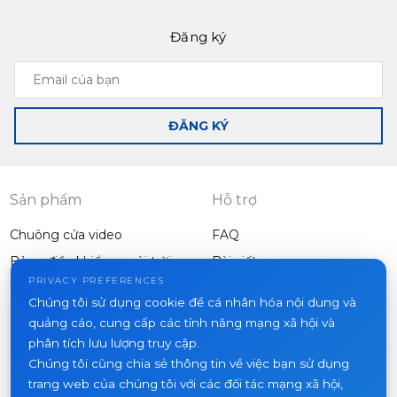
Đăng ký
Email
của
bạn
ĐĂNG KÝ
Sản phẩm
Hỗ trợ
Chuông cửa video
FAQ
Bảng điều khiển ngoài trời
Bài viết
Công ty
PRIVACY PREFERENCES
Thiết bị khác
Chúng tôi sử dụng cookie để cá nhân hóa nội dung và
Dự án
quảng cáo, cung cấp các tính năng mạng xã hội và
Về chúng tôi
phân tích lưu lượng truy cập.
Chúng tôi cũng chia sẻ thông tin về việc bạn sử dụng
Tin tức
trang web của chúng tôi với các đối tác mạng xã hội,
Liên hệ