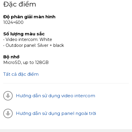
Phân biệt bảng gọi ML-20HD là khả năng tín hiệu video
Đặc điểm
liên tục, góc nhìn rộng và camera độ phân giải cao,
khiến nó nổi bật về sự độc đáo.
Độ phân giải màn hình
1024×600
Số lượng màu sắc
• Video intercom: White
• Outdoor panel: Silver + black
Bộ nhớ
MicroSD, up to 128GB
Tất cả đặc điểm
Hướng dẫn sử dụng video intercom
Hướng dẫn sử dụng panel ngoài trời