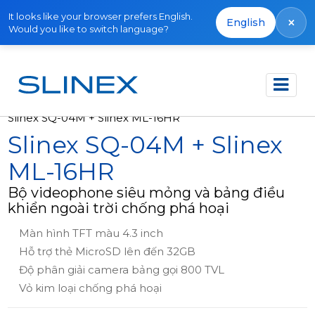
It looks like your browser prefers English.
×
English
Would you like to switch language?
Trang chủ
Sản phẩm
Bộ sản phẩm
Slinex SQ-04M + Slinex ML-16HR
Slinex SQ-04M + Slinex
ML-16HR
Bộ videophone siêu mỏng và bảng điều
khiển ngoài trời chống phá hoại
Màn hình TFT màu 4.3 inch
Hỗ trợ thẻ MicroSD lên đến 32GB
Độ phân giải camera bảng gọi 800 TVL
Vỏ kim loại chống phá hoại