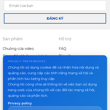
Email
của
bạn
ĐĂNG KÝ
Sản phẩm
Hỗ trợ
Chuông cửa video
FAQ
Bảng điều khiển ngoài trời
Bài viết
Công ty
PRIVACY PREFERENCES
Thiết bị khác
Chúng tôi sử dụng cookie để cá nhân hóa nội dung và
Dự án
quảng cáo, cung cấp các tính năng mạng xã hội và
Về chúng tôi
phân tích lưu lượng truy cập.
Chúng tôi cũng chia sẻ thông tin về việc bạn sử dụng
Tin tức
trang web của chúng tôi với các đối tác mạng xã hội,
Liên hệ
quảng cáo và phân tích.
Nơi mua hàng
Privacy policy