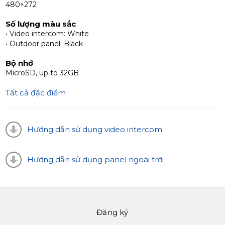
480×272
chiều rộng. Bảng gọi được thiết kế để kết nối với chuông
cửa 4 dâng.
Số lượng màu sắc
• Video intercom: White
• Outdoor panel: Black
Bộ nhớ
MicroSD, up to 32GB
Tất cả đặc điểm
Hướng dẫn sử dụng video intercom
Hướng dẫn sử dụng panel ngoài trời
Đăng ký