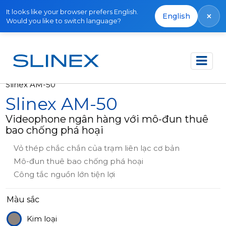
It looks like your browser prefers English.
×
English
Would you like to switch language?
Trang chủ
Sản phẩm
Thiết bị khác
Slinex AM-50
Slinex AM-50
Videophone ngân hàng với mô-đun thuê
bao chống phá hoại
Vỏ thép chắc chắn của trạm liên lạc cơ bản
Mô-đun thuê bao chống phá hoại
Công tắc nguồn lớn tiện lợi
Màu sắc
Kim loại