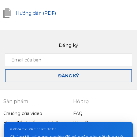
Hướng dẫn (PDF)
Đăng ký
Email
của
bạn
ĐĂNG KÝ
Sản phẩm
Hỗ trợ
Chuông cửa video
FAQ
Bảng điều khiển ngoài trời
Bài viết
Công ty
PRIVACY PREFERENCES
Thiết bị khác
Chúng tôi sử dụng cookie để cá nhân hóa nội dung và