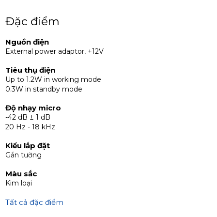
• Tự động triệt tiêu tiếng ồn nền khi không có cuộc trò
chuyện ở cả hai bên.
Đặc điểm
Nguồn điện
External power adaptor, +12V
Tiêu thụ điện
Up to 1.2W in working mode
0.3W in standby mode
Độ nhạy micro
-42 dB ± 1 dB
20 Hz - 18 kHz
Kiểu lắp đặt
Gắn tường
Màu sắc
Kim loại
Tất cả đặc điểm