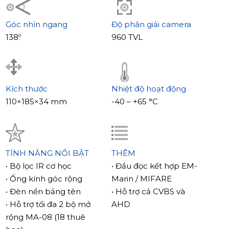
Góc nhìn ngang
Độ phân giải camera
138º
960 TVL
Kích thước
Nhiệt độ hoạt động
110×185×34 mm
-40 – +65 °С
TÍNH NĂNG NỔI BẬT
THÊM
• Bộ lọc IR cơ học
• Đầu đọc kết hợp EM-
• Ống kính góc rộng
Marin / MIFARE
• Đèn nền bảng tên
• Hỗ trợ cả CVBS và
• Hỗ trợ tối đa 2 bộ mở
AHD
rộng MA-08 (18 thuê