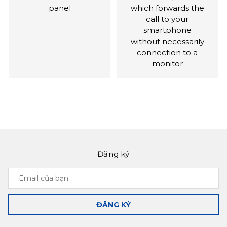
panel
which forwards the
call to your
smartphone
without necessarily
connection to a
monitor
Đăng ký
Slinex ML-16HR
Slinex XR-30IP
Email
Anti-vandal
Converter, with
của
outdoor panel in a
which you can
bạn
classic body
receive calls from
ĐĂNG KÝ
any 4-wired
intercom to your