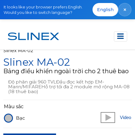
It looks like your browser prefers English.
×
English
Would you like to switch language?
Trang chủ
Sản phẩm
Ngừng sản xuất
Slinex MA-02
Slinex MA-02
Bảng điều khiển ngoài trời cho 2 thuê bao
Độ phân giải 960 TVLĐầu đọc kết hợp EM-
Marin/MIFAREHỗ trợ tối đa 2 module mở rộng MA-08
(18 thuê bao)
Màu sắc
Video
Bạc