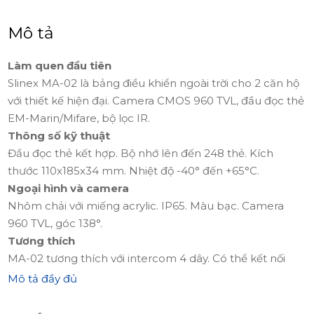
Mô tả
Làm quen đầu tiên
Slinex MA-02 là bảng điều khiển ngoài trời cho 2 căn hộ
với thiết kế hiện đại. Camera CMOS 960 TVL, đầu đọc thẻ
EM-Marin/Mifare, bộ lọc IR.
Thông số kỹ thuật
Đầu đọc thẻ kết hợp. Bộ nhớ lên đến 248 thẻ. Kích
thước 110x185x34 mm. Nhiệt độ -40° đến +65°C.
Ngoại hình và camera
Nhôm chải với miếng acrylic. IP65. Màu bạc. Camera
960 TVL, góc 138°.
Tương thích
MA-02 tương thích với intercom 4 dây. Có thể kết nối
module MA-08.
Mô tả đầy đủ