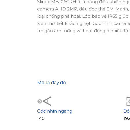
Slinex MB-06CRHD là bảng điều khiển ngoài
camera AHD 2MP, đầu đọc thẻ EM-Marin, 
loại chống phá hoại. Lớp bảo vệ IP65 giúp 
kiện thời tiết khắc nghiệt. Góc nhìn camera 
trợ gắn âm tường và hoạt động ở nhiệt độ 
Mô tả đầy đủ
Góc nhìn ngang
Độ
140º
19