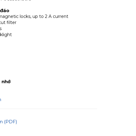
 đáo
magnetic locks, up to 2 A current
ut filter
s
klight
 nhớ
m
n (PDF)