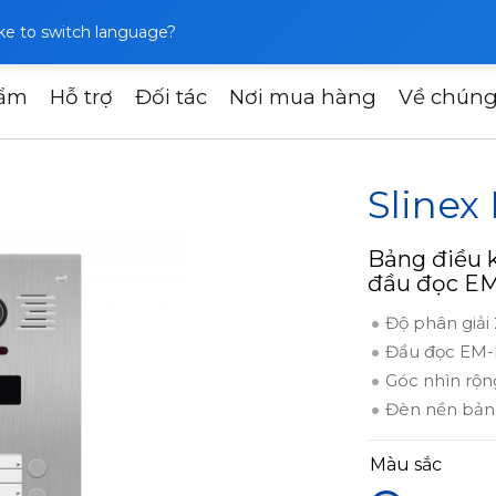
like to switch language?
hẩm
Hỗ trợ
Đối tác
Nơi mua hàng
Về chúng
ời
Slinex MB-06CRHD
Sline
Bảng điều k
đầu đọc EM
Độ phân giải
Đầu đọc EM-
Góc nhìn rộn
Đèn nền bản
Màu sắc