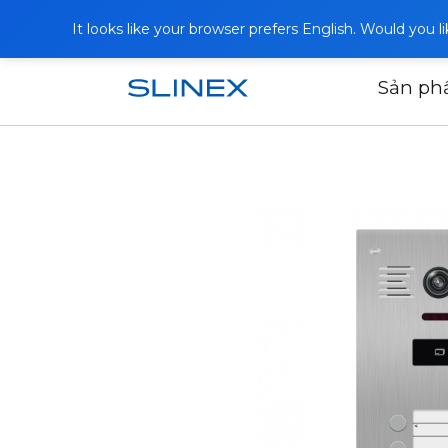
It looks like your browser prefers English. Would you 
Sản p
Trang chủ
Sản phẩm
Panel ngoài tr