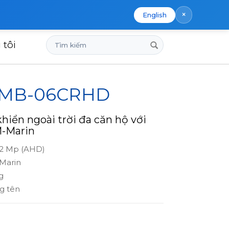
×
English
Tìm
 tôi
kiếm
x MB-06CRHD
hiển ngoài trời đa căn hộ với
-Marin
 2 Mp (AHD)
Marin
g
g tên