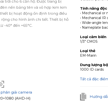
 trời cho 6 căn hộ. Được trang bị
đèn nền bảng tên và vỏ hợp kim kim
Tính năng độc
• Mechanical or 
thiết bị hoạt động ổn định trong điều
• Mechanical IR c
rộng cho hình ảnh chi tiết. Thiết bị hỗ
• Wide-angle len
từ -40° đến +65°C.
• Nameplate bac
Loại cảm biến
1/3" CMOS
Loại thẻ
EM-Marin
Dung lượng bộ
1000 ID cards
Tất cả đặc điể
 phân giải camera
Hướng dẫ
20×1080 (AHD-H)