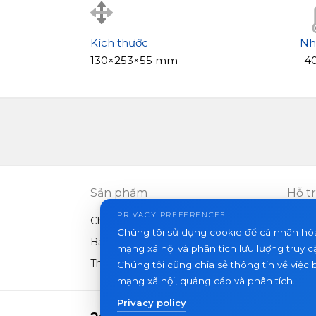
Kích thước
Nh
130×253×55 mm
-40
Sản phẩm
Hỗ t
PRIVACY PREFERENCES
Chuông cửa video
FAQ
Chúng tôi sử dụng cookie để cá nhân hó
Bảng điều khiển ngoài trời
Bài vi
mạng xã hội và phân tích lưu lượng truy c
Thiết bị khác
Chúng tôi cũng chia sẻ thông tin về việc 
mạng xã hội, quảng cáo và phân tích.
Privacy policy