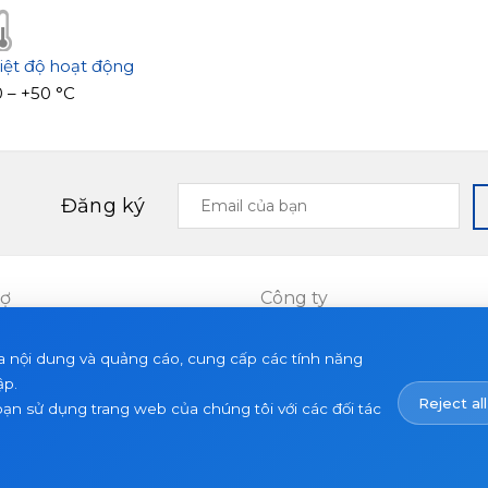
iệt độ hoạt động
 – +50 °С
Email
Đăng ký
của
bạn
rợ
Công ty
Dự án
a nội dung và quảng cáo, cung cấp các tính năng
ết
Về chúng tôi
ập.
Reject all
Tin tức
bạn sử dụng trang web của chúng tôi với các đối tác