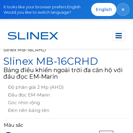
It looks like your browser prefers English.
×
English
Would you like to switch language?
Trang chủ
Sản phẩm
Panel ngoài trời
Slinex MB-16CRHD
Slinex MB-16CRHD
Bảng điều khiển ngoài trời đa căn hộ với
đầu đọc EM-Marin
Độ phân giải 2 Mp (AHD)
Đầu đọc EM-Marin
Góc nhìn rộng
Đèn nền bảng tên
Màu sắc