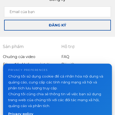
Email
của
bạn
ĐĂNG KÝ
Sản phẩm
Hỗ trợ
Chuông cửa video
FAQ
Bảng điều khiển ngoài trời
Bài viết
Công ty
PRIVACY PREFERENCES
Thiết bị khác
Chúng tôi sử dụng cookie để cá nhân hóa nội dung và
Dự án
quảng cáo, cung cấp các tính năng mạng xã hội và
Về chúng tôi
phân tích lưu lượng truy cập.
Chúng tôi cũng chia sẻ thông tin về việc bạn sử dụng
Tin tức
trang web của chúng tôi với các đối tác mạng xã hội,
Liên hệ
quảng cáo và phân tích.
Nơi mua hàng
Privacy policy