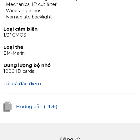
• Mechanical IR cut filter
Tương thích với các thiết bị bổ sung
• Wide-angle lens
Các bảng điều khiển bên ngoài Slinex MB tương thích
• Nameplate backlight
với bất kỳ bộ liên lạc 4 dây nào.
Loại cảm biến
1/3" CMOS
Loại thẻ
EM-Marin
Dung lượng bộ nhớ
1000 ID cards
Tất cả đặc điểm
Hướng dẫn (PDF)
Đăng ký