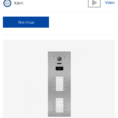
Video
Xám
Nơi mua