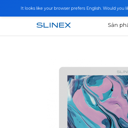
It looks like your browser prefers English. Would you 
Sản p
Trang chủ
Sản phẩm
Video interc