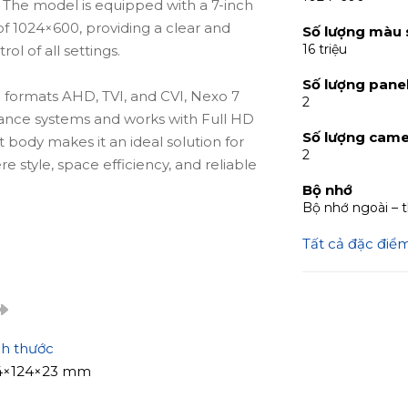
. The model is equipped with a 7-inch
of 1024×600, providing a clear and
Số lượng màu 
16 triệu
l of all settings.
Số lượng panel
l formats AHD, TVI, and CVI, Nexo 7
2
illance systems and works with Full HD
Số lượng came
body makes it an ideal solution for
2
 style, space efficiency, and reliable
Bộ nhớ
Bộ nhớ ngoài – 
Tất cả đặc điể
n that fits seamlessly into any interior.
omfortable and intuitive operation,
l simple and convenient.
2 entrance panels and 2 cameras, which
 with multiple entry points. Photo and
ch thước
ard up to 128 GB. Software-based motion
4×124×23 mm
ording and notifications without