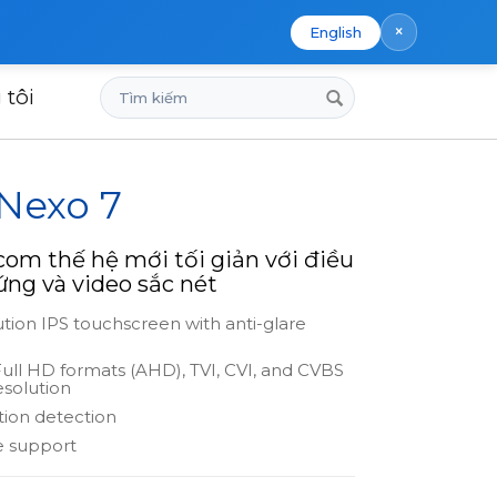
×
English
Tìm
 tôi
kiếm
 Nexo 7
com thế hệ mới tối giản với điều
ng và video sắc nét
ution IPS touchscreen with anti-glare
Full HD formats (AHD), TVI, CVI, and CVBS
esolution
tion detection
e support