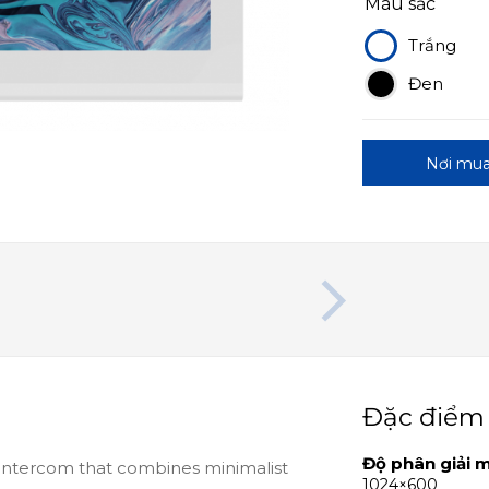
Màu sắc
Trắng
Đen
Nơi mu
Đặc điểm
Độ phân giải 
intercom that combines minimalist
1024×600