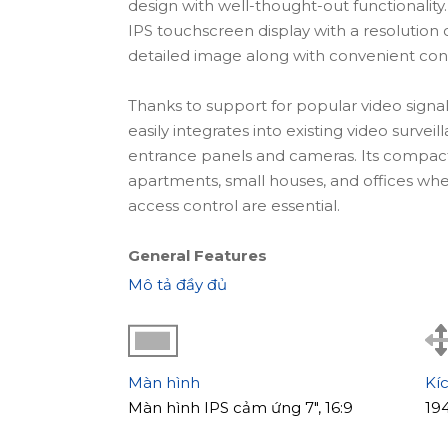
design with well-thought-out functionality
IPS touchscreen display with a resolution 
detailed image along with convenient contro
Thanks to support for popular video signa
easily integrates into existing video surve
entrance panels and cameras. Its compact 
apartments, small houses, and offices where
access control are essential.
General Features
Slinex Nexo 7 features a clean modern desig
Mô tả đầy đủ
The responsive IPS touchscreen ensures c
while the updated interface makes contro
The model supports connection of up to 
is especially useful for houses and offices
Màn hình
Kí
video recording is stored on a microSD c
Màn hình IPS cảm ứng 7", 16:9
19
detection on one channel allows event rec