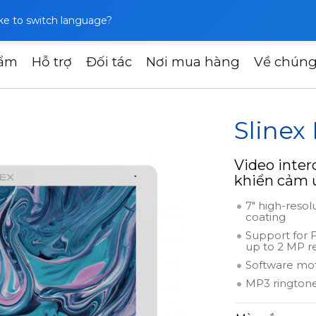
like to switch language?
hẩm
Hỗ trợ
Đối tác
Nơi mua hàng
Về chúng
om
Slinex Nexo 7
Slinex
Video inter
khiển cảm ứ
7" high-resol
coating
Support for 
up to 2 MP r
Software mo
MP3 rington