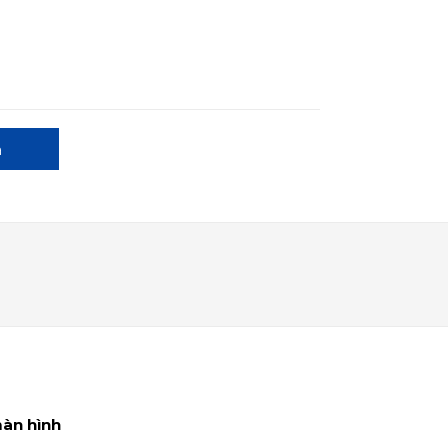
a
màn hình