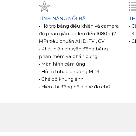
additional equipment.
Who Is Nexo 7 For
TÍNH NĂNG NỔI BẬT
T
Slinex Nexo 7 is ideal for users looking f
• Hỗ trợ bảng điều khiển và camera
• C
format without sacrificing functionality. It 
độ phân giải cao lên đến 1080p (2
• 3
houses, office spaces, and any environmen
MP) tiêu chuẩn AHD, TVI, CVI
• 
level of security are important.
• Phát hiện chuyển động bằng
The model is especially convenient for us
phần mềm và phần cứng
entrance area, Full HD camera support, e
• Màn hình cảm ứng
control without complex setup.
• Hỗ trợ nhạc chuông MP3
Nexo 7 is the optimal choice for those wh
• Chế độ khung ảnh
elegant minimalist device.
• Hiển thị đồng hồ ở chế độ chờ
Key Benefits:
+ 7" IPS touchscreen display (1
+ Support for AHD / TVI / CVI st
+ microSD recording up to 128 
+ Software motion detection (1 
+ MP3 ringtone support