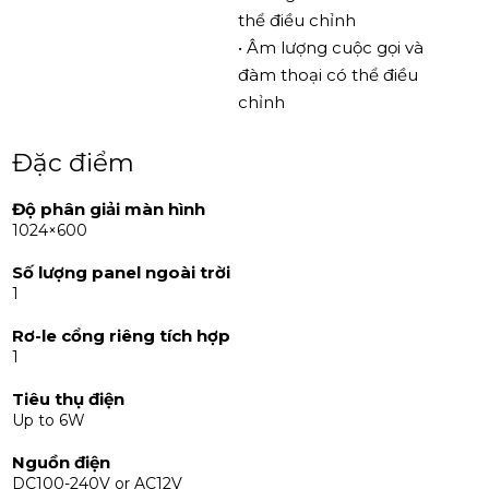
thực tế, tiết kiệm chi phí đáp ứng nhu cầu của bất kỳ hệ
thể điều chỉnh
thống chuông cửa tiêu chuẩn nào. Thiết kế sạch sẽ làm
• Âm lượng cuộc gọi và
cho nó trở thành một lựa chọn đa năng cho nhiều nội
đàm thoại có thể điều
thất khác nhau.
chỉnh
Đặc điểm
Độ phân giải màn hình
1024×600
Số lượng panel ngoài trời
1
Rơ-le cổng riêng tích hợp
1
Tiêu thụ điện
Up to 6W
Nguồn điện
DC100-240V or AC12V