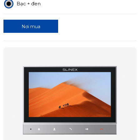
Bạc + đen
Nơi mua