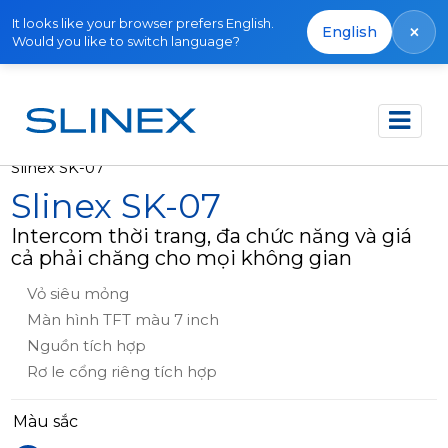
It looks like your browser prefers English.
×
English
Would you like to switch language?
Trang chủ
Sản phẩm
Video intercom
Slinex SK-07
Slinex SK-07
Intercom thời trang, đa chức năng và giá
cả phải chăng cho mọi không gian
Vỏ siêu mỏng
Màn hình TFT màu 7 inch
Nguồn tích hợp
Rơ le cổng riêng tích hợp
Màu sắc