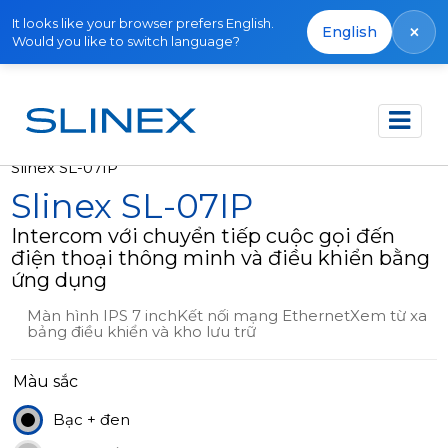
It looks like your browser prefers English.
×
English
Would you like to switch language?
Trang chủ
Sản phẩm
Ngừng sản xuất
Slinex SL-07IP
Slinex SL-07IP
Intercom với chuyển tiếp cuộc gọi đến
điện thoại thông minh và điều khiển bằng
ứng dụng
Màn hình IPS 7 inchKết nối mạng EthernetXem từ xa
bảng điều khiển và kho lưu trữ
Màu sắc
Bạc + đen