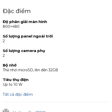
và menu trực quan.
Tương thích thiết bị
Đặc điểm
Video intercom SL-07IP hoàn toàn tương thích với hầu
hết các bảng điều khiển ngoài trời analog hỗ trợ chuẩn
Độ phân giải màn hình
800×480
PAL/NTSC cũng như tất cả các camera giám sát analog.
Bộ sản phẩm bao gồm
Số lượng panel ngoài trời
Video intercom – 1 cái
2
Giá treo tường – 1 cái
Số lượng camera phụ
Dây kết nối – 5 cái
2
Bộ ốc vít và chốt lắp đặt – 1 bộ
Hướng dẫn sử dụng – 1 cái
Bộ nhớ
Thẻ nhớ microSD, lên đến 32GB
Tiêu thụ điện
Up to 10 W
Tất cả đặc điểm