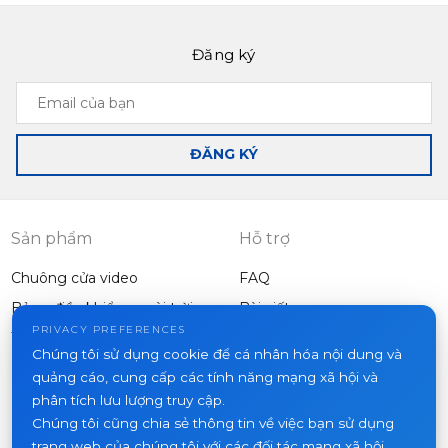
Đăng ký
Slinex SL-10M
Slinex SQ-07MT
Email
Intercom with the
Ultra-thin and
của
ability to record on
functional monitor
bạn
motion when the
ĐĂNG KÝ
optional motion
sensor is
connected
Sản phẩm
Hỗ trợ
Chuông cửa video
FAQ
Bảng điều khiển ngoài trời
Bài viết
Công ty
PRIVACY PREFERENCES
Thiết bị khác
Chúng tôi sử dụng cookie để cá nhân hóa nội dung và
Dự án
quảng cáo, cung cấp các tính năng mạng xã hội và
Về chúng tôi
phân tích lưu lượng truy cập.
Chúng tôi cũng chia sẻ thông tin về việc bạn sử dụng
Tin tức
trang web của chúng tôi với các đối tác mạng xã hội,