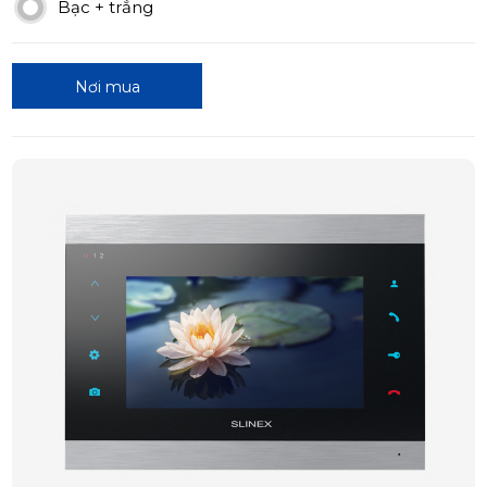
Bạc + trắng
Nơi mua