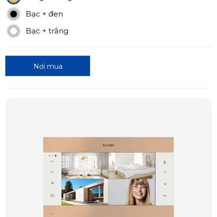
Bạc + đen
Bạc + trắng
Nơi mua