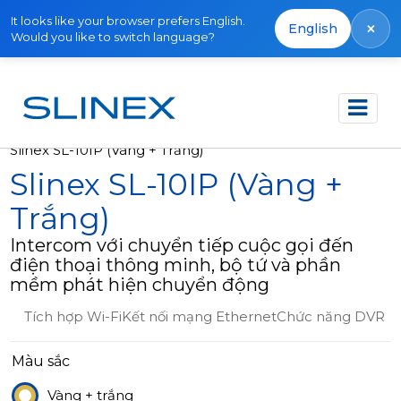
It looks like your browser prefers English.
×
English
Would you like to switch language?
Trang chủ
Sản phẩm
Video intercom
Slinex SL-10IP (Vàng + Trắng)
Slinex SL-10IP (Vàng +
Trắng)
Intercom với chuyển tiếp cuộc gọi đến
điện thoại thông minh, bộ tứ và phần
mềm phát hiện chuyển động
Tích hợp Wi-FiKết nối mạng EthernetChức năng DVR
Màu sắc
Vàng + trắng