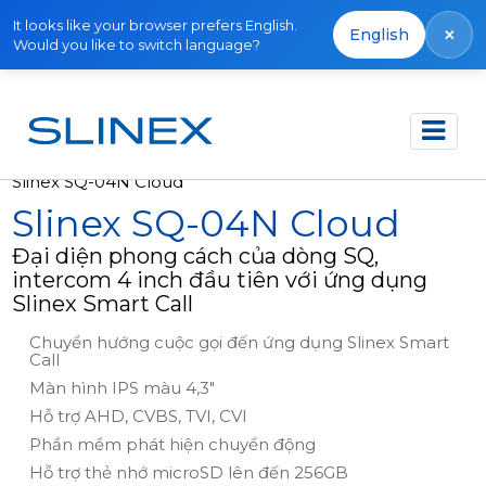
It looks like your browser prefers English.
×
English
Would you like to switch language?
Trang chủ
Sản phẩm
Video intercom
Slinex SQ-04N Cloud
Slinex SQ-04N Cloud
Đại diện phong cách của dòng SQ,
intercom 4 inch đầu tiên với ứng dụng
Slinex Smart Call
Chuyển hướng cuộc gọi đến ứng dụng Slinex Smart
Call
Màn hình IPS màu 4,3"
Hỗ trợ AHD, CVBS, TVI, CVI
Phần mềm phát hiện chuyển động
Hỗ trợ thẻ nhớ microSD lên đến 256GB