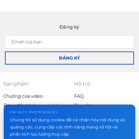
04N Cloud là một lựa chọn đa chức năng và tiết kiệm,
tích hợp liền mạch vào bất kỳ không gian nội thất nào.
Đăng ký
Slinex SQ-04
Email
Stylish and
của
compact device
bạn
ĐĂNG KÝ
Sản phẩm
Hỗ trợ
Chuông cửa video
FAQ
Bảng điều khiển ngoài trời
Bài viết
Công ty
PRIVACY PREFERENCES
Thiết bị khác
Chúng tôi sử dụng cookie để cá nhân hóa nội dung và
Dự án
quảng cáo, cung cấp các tính năng mạng xã hội và
Về chúng tôi
phân tích lưu lượng truy cập.